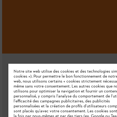
Notre site web utilise des cookies et des technologies simi
cookies »). Pour permettre le bon fonctionnement de notre
web, nous utilisons certains « cookies strictement nécessa
même sans votre consentement. Les autres cookies que n
L'Entreprise
utilisons pour optimiser la navigation et fournir un conten
personnalisé, y compris l'analyse du comportement de l'uti
Qui sommes-nous ?
l'efficacité des campagnes publicitaires, des publicités
personnalisées et la création de profils d'utilisateurs comp
Presse
sont placés qu'avec votre consentement. Les cookies sont 
la fois par nous-mêmes et par des tiers (ex. Google ou Tea