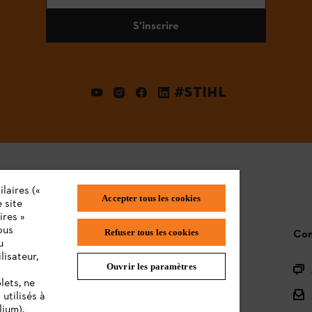
S'inscrire
#STIHL
laires («
Accepter tous les cookies
 site
ires »
ous
STIHL FAQ
Con
Refuser tous les cookies
u
lisateur,
Ouvrir les paramètres
L'Enregistrement
lets, ne
L'Assortiment
utilisés à
lium).