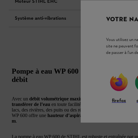
Moteur STIHL EHC
VOTRE NA
Système anti-vibrations
Vous utilisez un 
site ne peuvent f
de passer à l'un d
Pompe à eau WP 600 : pour le transfert 
débit
Avec un
débit volumétrique maximal de 1050 litres/min.
, la 
firefox
transférer de l’eau
en toute facilité. Ainsi, dans l’agriculture,
lacs, des rivières, des puits ou des réservoirs ou encore
pomper le
WP 600 offre une
hauteur d’aspiration maximale de 7 m
et u
m
.
La pompe à eau WP 600 de STIHL est robuste et entraînée par un