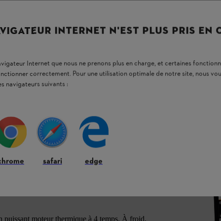
VIGATEUR INTERNET N'EST PLUS PRIS EN
navigateur Internet que nous ne prenons plus en charge, et certaines fonctionn
onctionner correctement. Pour une utilisation optimale de notre site, nous 
es navigateurs suivants :
efficace d’eau avec un haut
pompe à eau STIHL WP 600 vous permet de
chrome
safari
edge
 vous pouvez par exemple
puiser l’eau douce
des
s eaux indésirables accumulées
. La STIHL
ne
hauteur de refoulement totale jusqu’à 31
 puissant moteur thermique à 4 temps. À froid,