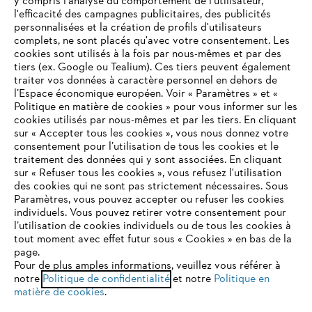
y compris l'analyse du comportement de l'utilisateur,
l'efficacité des campagnes publicitaires, des publicités
personnalisées et la création de profils d'utilisateurs
complets, ne sont placés qu'avec votre consentement. Les
cookies sont utilisés à la fois par nous-mêmes et par des
tiers (ex. Google ou Tealium). Ces tiers peuvent également
traiter vos données à caractère personnel en dehors de
l’Espace économique européen. Voir « Paramètres » et «
Politique en matière de cookies » pour vous informer sur les
cookies utilisés par nous-mêmes et par les tiers. En cliquant
sur « Accepter tous les cookies », vous nous donnez votre
consentement pour l’utilisation de tous les cookies et le
VOTRE NAVIGATEUR INTERNET
traitement des données qui y sont associées. En cliquant
N'EST PLUS PRIS EN CHARGE
sur « Refuser tous les cookies », vous refusez l'utilisation
des cookies qui ne sont pas strictement nécessaires. Sous
Paramètres, vous pouvez accepter ou refuser les cookies
individuels. Vous pouvez retirer votre consentement pour
Vous utilisez un navigateur Internet que nous ne prenons plus
l’utilisation de cookies individuels ou de tous les cookies à
en charge, et certaines fonctionnalités de notre site ne
tout moment avec effet futur sous « Cookies » en bas de la
peuvent fonctionner correctement. Pour une utilisation
page.
optimale de notre site, nous vous recommandons de passer à
Pour de plus amples informations, veuillez vous référer à
notre
l'un des navigateurs suivants :
Politique de confidentialité
et notre
Politique en
matière de cookies
.