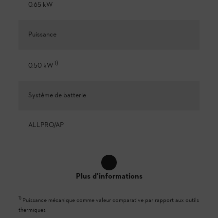
0.65 kW
Puissance
1
)
0.50 kW
Système de batterie
ALLPRO/AP
Plus d'informations
1
)
Puissance mécanique comme valeur comparative par rapport aux outils
thermiques