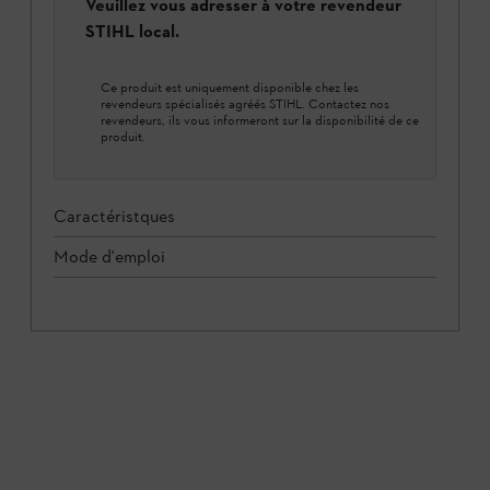
Veuillez vous adresser à votre revendeur
STIHL local.
Ce produit est uniquement disponible chez les
revendeurs spécialisés agréés STIHL. Contactez nos
revendeurs, ils vous informeront sur la disponibilité de ce
produit.
Caractéristques
Mode d'emploi