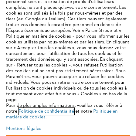
personnalisées et la création de profils d'utilisateurs
complets, ne sont placés qu'avec votre consentement. Les
L'Entreprise
cookies sont utilisés à la fois par nous-mêmes et par des
tiers (ex. Google ou Tealium). Ces tiers peuvent également
traiter vos données à caractère personnel en dehors de
l’Espace économique européen. Voir « Paramètres » et «
STIHL FAQ
Politique en matière de cookies » pour vous informer sur les
cookies utilisés par nous-mêmes et par les tiers. En cliquant
sur « Accepter tous les cookies », vous nous donnez votre
consentement pour l’utilisation de tous les cookies et le
VOTRE NAVIGATEUR INTERNET
traitement des données qui y sont associées. En cliquant
Contact
N'EST PLUS PRIS EN CHARGE
sur « Refuser tous les cookies », vous refusez l'utilisation
des cookies qui ne sont pas strictement nécessaires. Sous
Paramètres, vous pouvez accepter ou refuser les cookies
individuels. Vous pouvez retirer votre consentement pour
Vous utilisez un navigateur Internet que nous ne prenons plus
l’utilisation de cookies individuels ou de tous les cookies à
en charge, et certaines fonctionnalités de notre site ne
tout moment avec effet futur sous « Cookies » en bas de la
Politique de protection des données
peuvent fonctionner correctement. Pour une utilisation
page.
optimale de notre site, nous vous recommandons de passer à
Pour de plus amples informations, veuillez vous référer à
Mentions légales
Utilisation des cookies
notre
l'un des navigateurs suivants :
Politique de confidentialité
et notre
Politique en
matière de cookies
.
Informations juridiques
Mentions légales
firefox
chrome