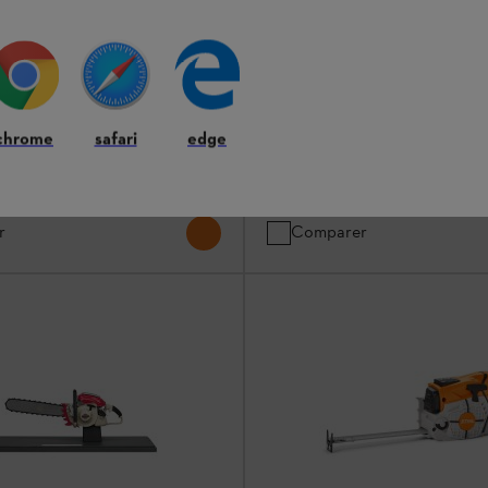
TÉ
NOUVEAUTÉ
ocollants STIHL en silicone
Casse-noisette STIHL
chrome
safari
edge
Maison & Jardin
29,90 €
*
r
Comparer