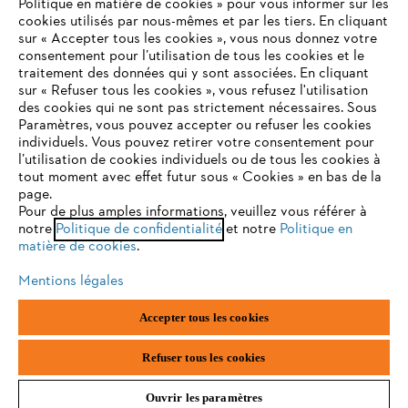
Politique en matière de cookies » pour vous informer sur les
cookies utilisés par nous-mêmes et par les tiers. En cliquant
Informations juridiques
sur « Accepter tous les cookies », vous nous donnez votre
consentement pour l’utilisation de tous les cookies et le
VOTRE NAVIGATEUR INTERNET
traitement des données qui y sont associées. En cliquant
ANDREAS STIHL NV, Veurtstraat 117, 2870 Puurs-Sint-Amands,
N'EST PLUS PRIS EN CHARGE
sur « Refuser tous les cookies », vous refusez l'utilisation
België/Belgique
des cookies qui ne sont pas strictement nécessaires. Sous
VAT Number: BE 0427.714.768
Paramètres, vous pouvez accepter ou refuser les cookies
individuels. Vous pouvez retirer votre consentement pour
Vous utilisez un navigateur Internet que nous ne prenons plus
l’utilisation de cookies individuels ou de tous les cookies à
en charge, et certaines fonctionnalités de notre site ne
tout moment avec effet futur sous « Cookies » en bas de la
peuvent fonctionner correctement. Pour une utilisation
page.
optimale de notre site, nous vous recommandons de passer à
Pour de plus amples informations, veuillez vous référer à
notre
l'un des navigateurs suivants :
Politique de confidentialité
et notre
Politique en
matière de cookies
.
Mentions légales
firefox
chrome
Accepter tous les cookies
safari
edge
Refuser tous les cookies
Ouvrir les paramètres