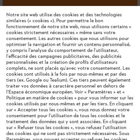
Notre site web utilise des cookies et des technologies
#STIHL
similaires (« cookies »). Pour permettre le bon
fonctionnement de notre site web, nous utilisons certains «
cookies strictement nécessaires » même sans votre
consentement. Les autres cookies que nous utilisons pour
optimiser la navigation et fournir un contenu personnalisé,
y compris l'analyse du comportement de l'utilisateur,
l'efficacité des campagnes publicitaires, des publicités
personnalisées et la création de profils d'utilisateurs
complets, ne sont placés qu'avec votre consentement. Les
L'Entreprise
cookies sont utilisés à la fois par nous-mêmes et par des
tiers (ex. Google ou Tealium). Ces tiers peuvent également
traiter vos données à caractère personnel en dehors de
l’Espace économique européen. Voir « Paramètres » et «
STIHL FAQ
Politique en matière de cookies » pour vous informer sur les
cookies utilisés par nous-mêmes et par les tiers. En cliquant
sur « Accepter tous les cookies », vous nous donnez votre
consentement pour l’utilisation de tous les cookies et le
VOTRE NAVIGATEUR INTERNET
traitement des données qui y sont associées. En cliquant
Contact
N'EST PLUS PRIS EN CHARGE
sur « Refuser tous les cookies », vous refusez l'utilisation
des cookies qui ne sont pas strictement nécessaires. Sous
Paramètres, vous pouvez accepter ou refuser les cookies