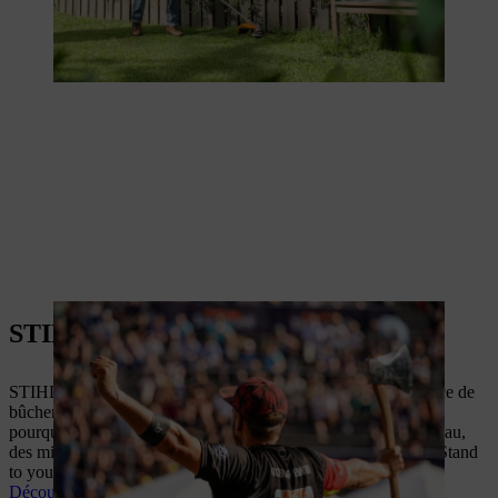
STIHL TIMBERSPORTS®
STIHL TIMBERSPORTS® est le sport extrême par excellence de
bûcheronnage sportif et exige force, précision et rapidité. C'est
pourquoi ce sport attire chaque année des athlètes de haut niveau,
des milliers de fans et l'attention des médias du monde entier. Stand
to your timber!
Découvrez la force de TIMBERSPORTS®