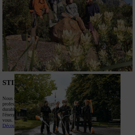
STIHL Pro Solutions
Nous savons ce qui est important pour vous en tant que
professionnel : fournir un travail de qualité de manière rapide,
durable et efficace. Qu'il s'agisse de machines, de gestion de
l'énergie ou de solutions de financement, nous sommes là pour
vous. Découvrez par vous-même la valeur de notre offre.
Découvrez nos solutions