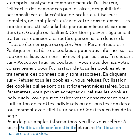
y compris l'analyse du comportement de l'utilisateur,
l'efficacité des campagnes publicitaires, des publicités
personnalisées et la création de profils d'utilisateurs
complets, ne sont placés qu'avec votre consentement. Les
L'Entreprise
cookies sont utilisés à la fois par nous-mêmes et par des
tiers (ex. Google ou Tealium). Ces tiers peuvent également
traiter vos données à caractère personnel en dehors de
l’Espace économique européen. Voir « Paramètres » et «
STIHL FAQ
Politique en matière de cookies » pour vous informer sur les
cookies utilisés par nous-mêmes et par les tiers. En cliquant
sur « Accepter tous les cookies », vous nous donnez votre
consentement pour l’utilisation de tous les cookies et le
VOTRE NAVIGATEUR INTERNET
traitement des données qui y sont associées. En cliquant
Contact
N'EST PLUS PRIS EN CHARGE
sur « Refuser tous les cookies », vous refusez l'utilisation
des cookies qui ne sont pas strictement nécessaires. Sous
Paramètres, vous pouvez accepter ou refuser les cookies
individuels. Vous pouvez retirer votre consentement pour
Vous utilisez un navigateur Internet que nous ne prenons plus
l’utilisation de cookies individuels ou de tous les cookies à
en charge, et certaines fonctionnalités de notre site ne
tout moment avec effet futur sous « Cookies » en bas de la
Politique de protection des données
peuvent fonctionner correctement. Pour une utilisation
page.
optimale de notre site, nous vous recommandons de passer à
Pour de plus amples informations, veuillez vous référer à
Mentions légales
Utilisation des cookies
notre
l'un des navigateurs suivants :
Politique de confidentialité
et notre
Politique en
matière de cookies
.
Informations juridiques