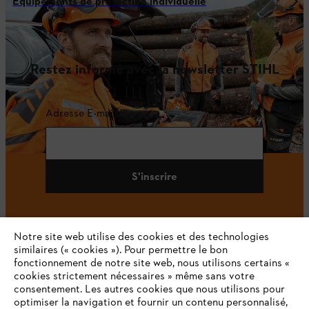
Équipements de protection individuelle
Restez informé avec la newsletter STIHL
Adresse E-mail
S'inscrire
Notre site web utilise des cookies et des technologies
#STIHL
similaires (« cookies »). Pour permettre le bon
fonctionnement de notre site web, nous utilisons certains «
cookies strictement nécessaires » même sans votre
consentement. Les autres cookies que nous utilisons pour
optimiser la navigation et fournir un contenu personnalisé,