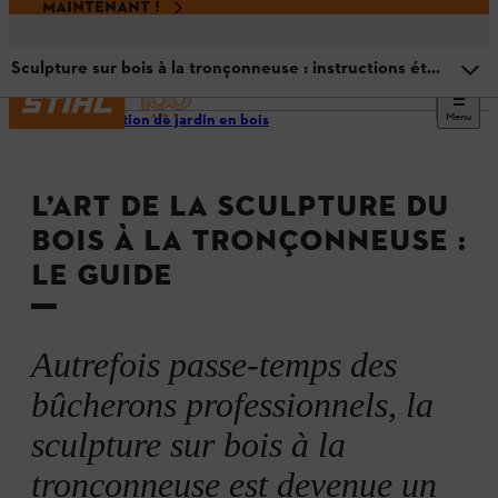
MAINTENANT !
Sculpture sur bois à la tronçonneuse : instructions étape par étape
Menu
Décoration de jardin en bois
Qu’est-ce que la sculpture à la tronçonneuse ?
L’ART DE LA SCULPTURE DU
Ce qu’il faut savoir avant de se lancer
BOIS À LA TRONÇONNEUSE :
LE GUIDE
Équipement de protection nécessaire
Conseils et idées
Autrefois passe-temps des
bûcherons professionnels, la
Quelle tronçonneuse choisir pour faire de la sculpture ?
sculpture sur bois à la
tronçonneuse est devenue un