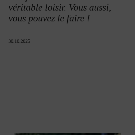
Quel bois choisir pour une sculpture à la tronçonneuse ?
véritable loisir. Vous aussi,
vous pouvez le faire !
Sculpture sur bois à la tronçonneuse : instructions étape
par étape
30.10.2025