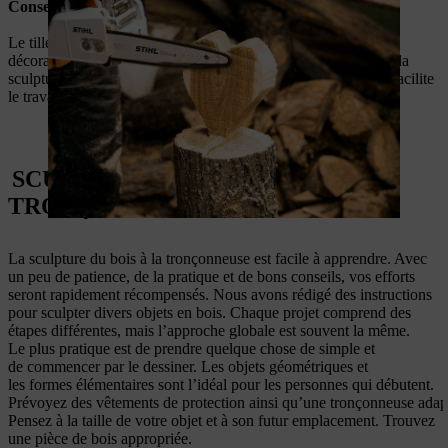
Conseil de professionnel
Le tilleul est idéal pour les sculptures sur bois destinées à la
décoration d’intérieur et pour les personnes qui débutent dans la
sculpture à la tronçonneuse. C’est en effet un bois tendre qui facilite
le travail de sculpture.
SCULPTURE EN BOIS À LA
TRONÇONNEUSE : CONSIGNES
La sculpture du bois à la tronçonneuse est facile à apprendre. Avec
un peu de patience, de la pratique et de bons conseils, vos efforts
seront rapidement récompensés. Nous avons rédigé des instructions
pour sculpter divers objets en bois. Chaque projet comprend des
étapes différentes, mais l’approche globale est souvent la même.
Le plus pratique est de prendre quelque chose de simple et
de commencer par le dessiner. Les objets géométriques et
les formes élémentaires sont l’idéal pour les personnes qui débutent.
Prévoyez des vêtements de protection ainsi qu’une tronçonneuse adapt
Pensez à la taille de votre objet et à son futur emplacement. Trouvez
une pièce de bois appropriée.