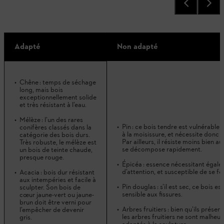
Adapté
Non adapté
Chêne : temps de séchage
long, mais bois
exceptionnellement solide
et très résistant à l’eau.
Mélèze : l’un des rares
Pin : ce bois tendre est vulnérable
conifères classés dans la
à la moisissure, et nécessite donc 
catégorie des bois durs.
Par ailleurs, il résiste moins bien a
Très robuste, le mélèze est
se décompose rapidement.
un bois de teinte chaude,
presque rouge.
Épicéa : essence nécessitant égal
d’attention, et susceptible de se fe
Acacia : bois dur résistant
aux intempéries et facile à
Pin douglas : s’il est sec, ce bois est
sculpter. Son bois de
sensible aux fissures.
cœur jaune-vert ou jaune-
brun doit être verni pour
Arbres fruitiers : bien qu’ils prése
l’empêcher de devenir
les arbres fruitiers ne sont malheu
gris.