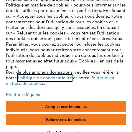
STIHL FAQ
Politique en matière de cookies » pour vous informer sur les
cookies utilisés par nous-mêmes et par les tiers. En cliquant
sur « Accepter tous les cookies », vous nous donnez votre
consentement pour l’utilisation de tous les cookies et le
VOTRE NAVIGATEUR INTERNET
traitement des données qui y sont associées. En cliquant
Contact
N'EST PLUS PRIS EN CHARGE
sur « Refuser tous les cookies », vous refusez l'utilisation
des cookies qui ne sont pas strictement nécessaires. Sous
Paramètres, vous pouvez accepter ou refuser les cookies
individuels. Vous pouvez retirer votre consentement pour
Vous utilisez un navigateur Internet que nous ne prenons plus
l’utilisation de cookies individuels ou de tous les cookies à
en charge, et certaines fonctionnalités de notre site ne
tout moment avec effet futur sous « Cookies » en bas de la
Politique de protection des données
peuvent fonctionner correctement. Pour une utilisation
page.
optimale de notre site, nous vous recommandons de passer à
Pour de plus amples informations, veuillez vous référer à
Mentions légales
Utilisation des cookies
notre
l'un des navigateurs suivants :
Politique de confidentialité
et notre
Politique en
matière de cookies
.
Informations juridiques
Mentions légales
firefox
chrome
Accepter tous les cookies
ANDREAS STIHL NV, Veurtstraat 117, 2870 Puurs-Sint-Amands,
België/Belgique
safari
edge
VAT Number: BE 0427.714.768
Refuser tous les cookies