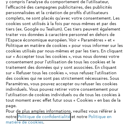
y compris l'analyse du comportement de l'utilisateur,
l'efficacité des campagnes publicitaires, des publicités
personnalisées et la création de profils d'utilisateurs
complets, ne sont placés qu'avec votre consentement. Les
L'Entreprise
cookies sont utilisés à la fois par nous-mêmes et par des
tiers (ex. Google ou Tealium). Ces tiers peuvent également
traiter vos données à caractère personnel en dehors de
l’Espace économique européen. Voir « Paramètres » et «
STIHL FAQ
Politique en matière de cookies » pour vous informer sur les
cookies utilisés par nous-mêmes et par les tiers. En cliquant
sur « Accepter tous les cookies », vous nous donnez votre
consentement pour l’utilisation de tous les cookies et le
VOTRE NAVIGATEUR INTERNET
traitement des données qui y sont associées. En cliquant
Contact
N'EST PLUS PRIS EN CHARGE
sur « Refuser tous les cookies », vous refusez l'utilisation
des cookies qui ne sont pas strictement nécessaires. Sous
Paramètres, vous pouvez accepter ou refuser les cookies
individuels. Vous pouvez retirer votre consentement pour
Vous utilisez un navigateur Internet que nous ne prenons plus
l’utilisation de cookies individuels ou de tous les cookies à
en charge, et certaines fonctionnalités de notre site ne
tout moment avec effet futur sous « Cookies » en bas de la
Politique de protection des données
peuvent fonctionner correctement. Pour une utilisation
page.
optimale de notre site, nous vous recommandons de passer à
Pour de plus amples informations, veuillez vous référer à
Mentions légales
Utilisation des cookies
notre
l'un des navigateurs suivants :
Politique de confidentialité
et notre
Politique en
matière de cookies
.
Informations juridiques