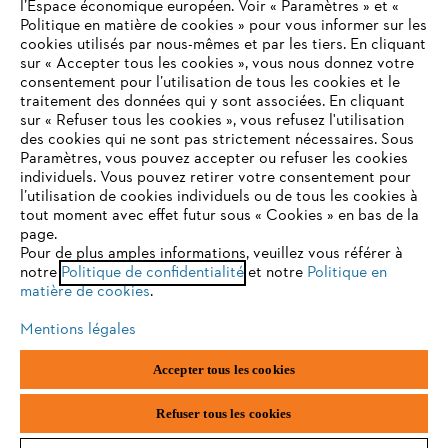
l’Espace économique européen. Voir « Paramètres » et «
STIHL FAQ
Politique en matière de cookies » pour vous informer sur les
cookies utilisés par nous-mêmes et par les tiers. En cliquant
sur « Accepter tous les cookies », vous nous donnez votre
consentement pour l’utilisation de tous les cookies et le
VOTRE NAVIGATEUR INTERNET
traitement des données qui y sont associées. En cliquant
Contact
N'EST PLUS PRIS EN CHARGE
sur « Refuser tous les cookies », vous refusez l'utilisation
des cookies qui ne sont pas strictement nécessaires. Sous
Paramètres, vous pouvez accepter ou refuser les cookies
individuels. Vous pouvez retirer votre consentement pour
Vous utilisez un navigateur Internet que nous ne prenons plus
l’utilisation de cookies individuels ou de tous les cookies à
en charge, et certaines fonctionnalités de notre site ne
tout moment avec effet futur sous « Cookies » en bas de la
Politique de protection des données
peuvent fonctionner correctement. Pour une utilisation
page.
optimale de notre site, nous vous recommandons de passer à
Pour de plus amples informations, veuillez vous référer à
Mentions légales
Utilisation des cookies
notre
l'un des navigateurs suivants :
Politique de confidentialité
et notre
Politique en
matière de cookies
.
Informations juridiques
Mentions légales
firefox
chrome
Accepter tous les cookies
ANDREAS STIHL NV, Veurtstraat 117, 2870 Puurs-Sint-Amands,
België/Belgique
safari
edge
VAT Number: BE 0427.714.768
Refuser tous les cookies