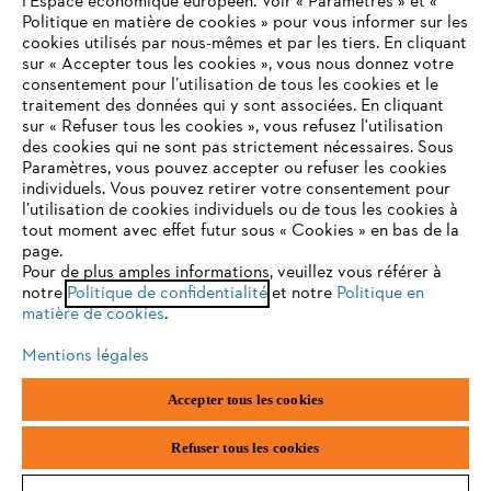
l’Espace économique européen. Voir « Paramètres » et «
STIHL FAQ
Politique en matière de cookies » pour vous informer sur les
cookies utilisés par nous-mêmes et par les tiers. En cliquant
sur « Accepter tous les cookies », vous nous donnez votre
consentement pour l’utilisation de tous les cookies et le
VOTRE NAVIGATEUR INTERNET
traitement des données qui y sont associées. En cliquant
Contact
N'EST PLUS PRIS EN CHARGE
sur « Refuser tous les cookies », vous refusez l'utilisation
des cookies qui ne sont pas strictement nécessaires. Sous
Paramètres, vous pouvez accepter ou refuser les cookies
individuels. Vous pouvez retirer votre consentement pour
Vous utilisez un navigateur Internet que nous ne prenons plus
l’utilisation de cookies individuels ou de tous les cookies à
en charge, et certaines fonctionnalités de notre site ne
tout moment avec effet futur sous « Cookies » en bas de la
Politique de protection des données
peuvent fonctionner correctement. Pour une utilisation
page.
optimale de notre site, nous vous recommandons de passer à
Pour de plus amples informations, veuillez vous référer à
Mentions légales
Utilisation des cookies
notre
l'un des navigateurs suivants :
Politique de confidentialité
et notre
Politique en
matière de cookies
.
Informations juridiques
Mentions légales
firefox
chrome
Accepter tous les cookies
ANDREAS STIHL NV, Veurtstraat 117, 2870 Puurs-Sint-Amands,
België/Belgique
safari
edge
VAT Number: BE 0427.714.768
Refuser tous les cookies