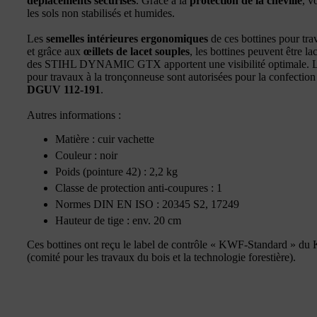
déplacements sécurisés
. Grâce à la
protection de la cheville
, v
les sols non stabilisés et humides.
Les
semelles intérieures ergonomiques
de ces bottines pour tra
et grâce aux
œillets de lacet souples
, les bottines peuvent être l
des STIHL DYNAMIC GTX apportent une visibilité optimale.
pour travaux à la tronçonneuse sont autorisées pour la confectio
DGUV 112-191
.
Autres informations :
Matière : cuir vachette
Couleur : noir
Poids (pointure 42) : 2,2 kg
Classe de protection anti-coupures : 1
Normes DIN EN ISO : 20345 S2, 17249
Hauteur de tige : env. 20 cm
Ces bottines ont reçu le label de contrôle « KWF-Standard » du 
(comité pour les travaux du bois et la technologie forestière).