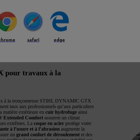
chrome
safari
edge
pour travaux à la
aux à la tronçonneuse STIHL DYNAMIC GTX
nnent taux aux professionnels qu’aux particuliers
a matière extérieure en
cuir hydrofuge
ainsi
® Extended Comfort
assurent un climat
ques extrêmes. La
coque en acier
protège votre
ante à l’usure et à l’abrasion
augmente la
sure un
grand confort de déroulement
et des