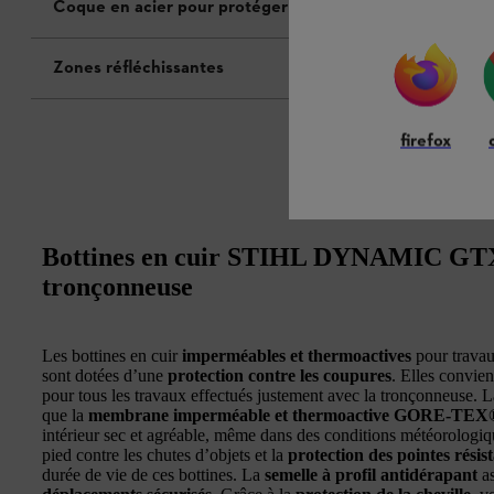
Coque en acier pour protéger les orteils
Zones réfléchissantes
firefox
Bottines en cuir STIHL DYNAMIC GTX 
tronçonneuse
Les bottines en cuir
imperméables et thermoactives
pour trav
sont dotées d’une
protection contre les coupures
. Elles convie
pour tous les travaux effectués justement avec la tronçonneuse. L
que la
membrane imperméable et thermoactive GORE-TEX
intérieur sec et agréable, même dans des conditions météorologi
pied contre les chutes d’objets et la
protection des pointes résist
durée de vie de ces bottines. La
semelle à profil antidérapant
as