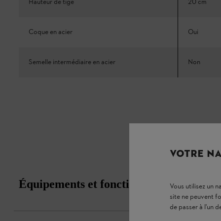
Hauteur de tige
20 cm
Coque en acier
Oui
Semelle intermédiaire en acier
Non
VOTRE NA
Équipements et fonctions
Vous utilisez un 
site ne peuvent f
de passer à l'un d