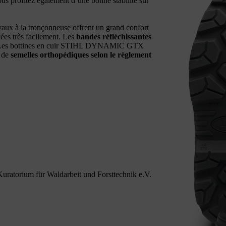
ous profitez également d’une bonne stabilité sur
vaux à la tronçonneuse offrent un grand confort
acées très facilement. Les
bandes réfléchissantes
 Les bottines en cuir STIHL DYNAMIC GTX
n de
semelles orthopédiques selon le règlement
Kuratorium für Waldarbeit und Forsttechnik e.V.