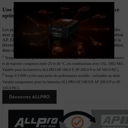
Une batterie unique, conçue pour une polyvalence
optimale.
Les puissantes batteries rechargeables ALLPRO sont compatibles
avec plus de 80 appareils de la gamme, dont l’ensemble du système
AP. Elles simplifient la gestion de vos équipements en réduisant la
diversité des systèmes, tout en facilitant leur utilisation au quotidien,
dans une grande variété d’applications.
1
Temps nécessaire pour atteindre 80 % de charge à des températures ambiantes
et de batterie comprises entre 25 et 40 °C, en combinaison avec l'AL 1802 MO.
Valable pour les batteries ALLPRO AP 100.0 P, AP 200.0 P et AP 300.0 P(C).
2
Jusqu’à 3 000 cycles sans perte de performance notable ; utilisable au-delà.
Valable uniquement pour les batteries ALLPRO AP 100.0 P, AP 200.0 P et AP
300.0 P(C).
Découvrez ALLPRO