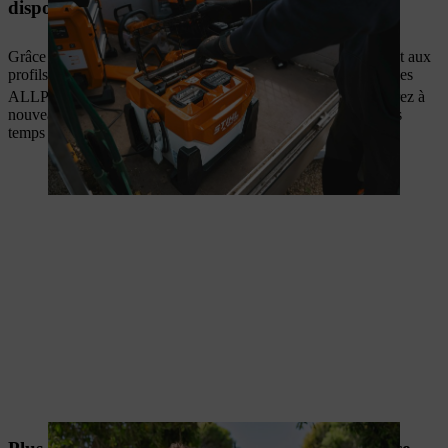
disponibilité opérationnelle maximale.
Grâce à la technologie innovante des cellules sans languettes et aux
profils de charge intelligents, vous pouvez recharger les batteries
1
ALLPRO en seulement 9 minutes
. Cela signifie que vous serez à
nouveau opérationnel en un rien de temps, minimisant ainsi les
temps d'attente inutiles.