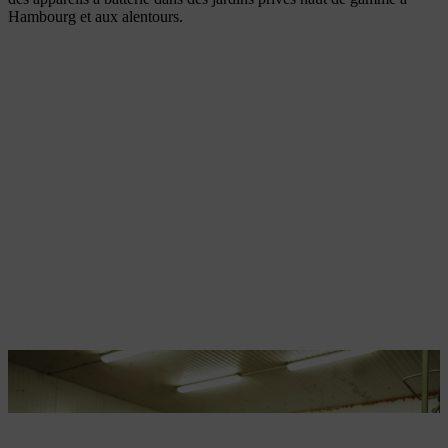
Hambourg et aux alentours.
Les appareils à batterie STIHL font depuis longtemps partie
intégrante du secteur du paysagisme.