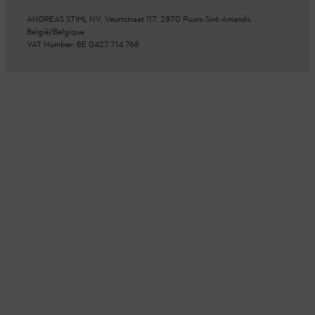
ANDREAS STIHL NV, Veurtstraat 117, 2870 Puurs-Sint-Amands,
België/Belgique
VAT Number: BE 0427.714.768