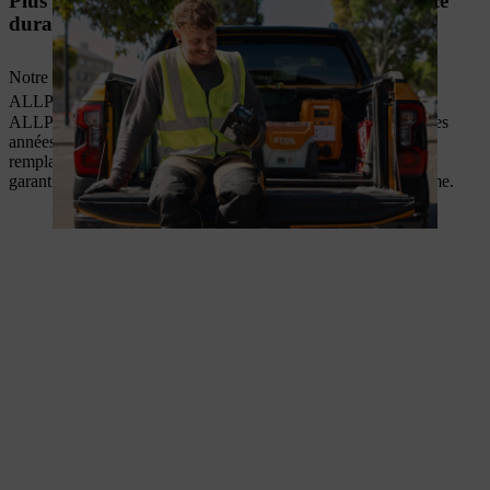
Plus de 3000 cycles de charge pour une puissance
durable
Notre système intelligent recharge en douceur vos batteries
2
ALLPRO. Avec plus de 3 000 cycles de charge
, les batteries
ALLPRO délivrent une énergie stable et fiable, même après des
années d’utilisation intensive. Vous réduisez ainsi les coûts de
remplacement, améliorez la prévisibilité de vos opérations et
garantissez une exploitation durable et rentable sur le long terme.