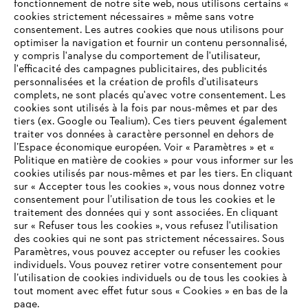
fonctionnement de notre site web, nous utilisons certains «
cookies strictement nécessaires » même sans votre
consentement. Les autres cookies que nous utilisons pour
optimiser la navigation et fournir un contenu personnalisé,
y compris l'analyse du comportement de l'utilisateur,
l'efficacité des campagnes publicitaires, des publicités
personnalisées et la création de profils d'utilisateurs
complets, ne sont placés qu'avec votre consentement. Les
cookies sont utilisés à la fois par nous-mêmes et par des
tiers (ex. Google ou Tealium). Ces tiers peuvent également
traiter vos données à caractère personnel en dehors de
l’Espace économique européen. Voir « Paramètres » et «
Politique en matière de cookies » pour vous informer sur les
cookies utilisés par nous-mêmes et par les tiers. En cliquant
sur « Accepter tous les cookies », vous nous donnez votre
consentement pour l’utilisation de tous les cookies et le
VOTRE NAVIGATEUR INTERNET
traitement des données qui y sont associées. En cliquant
N'EST PLUS PRIS EN CHARGE
sur « Refuser tous les cookies », vous refusez l'utilisation
des cookies qui ne sont pas strictement nécessaires. Sous
Paramètres, vous pouvez accepter ou refuser les cookies
individuels. Vous pouvez retirer votre consentement pour
Vous utilisez un navigateur Internet que nous ne prenons plus
l’utilisation de cookies individuels ou de tous les cookies à
en charge, et certaines fonctionnalités de notre site ne
tout moment avec effet futur sous « Cookies » en bas de la
peuvent fonctionner correctement. Pour une utilisation
page.