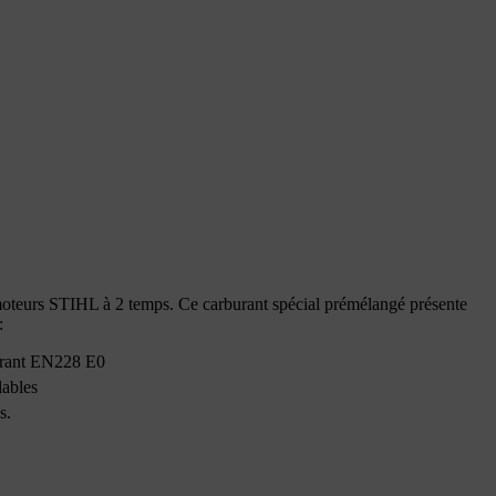
moteurs STIHL à 2 temps. Ce carburant spécial prémélangé présente
:
rburant EN228 E0
lables
s.