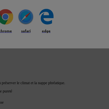
STIHL MotoMix est conçu pour vous faciliter la vie et la rendre plus 
Un mélange prêt à l'emploi, pouvant être conservé jusqu'à 5 an
Les vapeurs sont quasiment exemptes de substances nocives, c
Combustion plus propre grâce aux matières premières de haute
chrome
safari
edge
préserver le climat et la nappe phréatique.
e pureté
sse