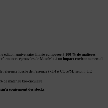
e édition anniversaire limitée
composée à 100 % de matières
es performances éprouvées de MotoMix à un
impact environnemental
e référence fossile de l’essence (73,4 g CO₂e/MJ selon l’UE
% de matériau bio-circulaire
squ'à épuisement des stocks
.