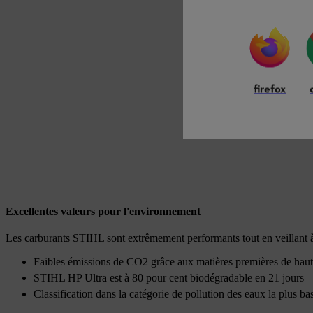
firefox
Excellentes valeurs pour l'environnement
Les carburants STIHL sont extrêmement performants tout en veillant à 
Faibles émissions de CO2 grâce aux matières premières de haut
STIHL HP Ultra est à 80 pour cent biodégradable en 21 jours
Classification dans la catégorie de pollution des eaux la plus ba