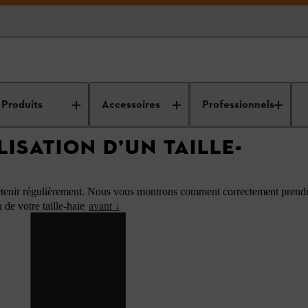
d’entretien des machines
Conseils d'utilisation et d'entretien des machines
jardinage
Produits
Accessoires
Professionnels
LISATION D’UN TAILLE-
ntretenir régulièrement. Nous vous montrons comment correctement prendre
n de votre taille-haie
avant ↓