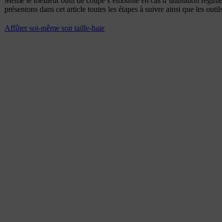
Même le meilleur outil de coupe s’émousse en cas d’utilisation réguli
présentons dans cet article toutes les étapes à suivre ainsi que les outil
Affûter soi-même son taille-haie