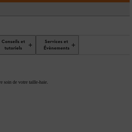
 et outils de
Conseils pour les taille-
Conseils et
Services et
haies
tutoriels
Évènements
 soin de votre taille-haie.