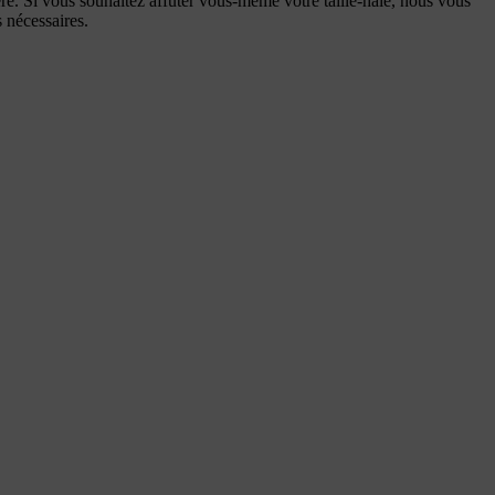
ère. Si vous souhaitez affûter vous-même votre taille-haie, nous vous
s nécessaires.