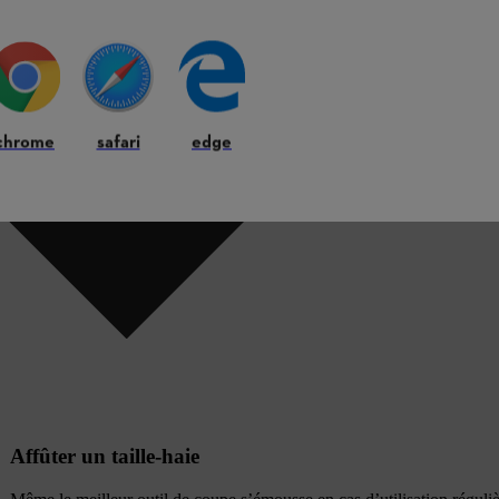
chrome
safari
edge
Affûter un taille-haie