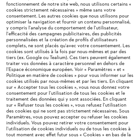
fonctionnement de notre site web, nous utilisons certains «
cookies strictement nécessaires » même sans votre
consentement. Les autres cookies que nous utilisons pour
optimiser la navigation et fournir un contenu personnalisé,
y compris l'analyse du comportement de l'utilisateur,
l'efficacité des campagnes publicitaires, des publicités
personnalisées et la création de profils d'utilisateurs
complets, ne sont placés qu'avec votre consentement. Les
L'Entreprise
cookies sont utilisés à la fois par nous-mêmes et par des
tiers (ex. Google ou Tealium). Ces tiers peuvent également
traiter vos données à caractère personnel en dehors de
l’Espace économique européen. Voir « Paramètres » et «
STIHL FAQ
Politique en matière de cookies » pour vous informer sur les
cookies utilisés par nous-mêmes et par les tiers. En cliquant
sur « Accepter tous les cookies », vous nous donnez votre
consentement pour l’utilisation de tous les cookies et le
VOTRE NAVIGATEUR INTERNET
traitement des données qui y sont associées. En cliquant
Contact
N'EST PLUS PRIS EN CHARGE
sur « Refuser tous les cookies », vous refusez l'utilisation
des cookies qui ne sont pas strictement nécessaires. Sous
Paramètres, vous pouvez accepter ou refuser les cookies
individuels. Vous pouvez retirer votre consentement pour
Vous utilisez un navigateur Internet que nous ne prenons plus
l’utilisation de cookies individuels ou de tous les cookies à
en charge, et certaines fonctionnalités de notre site ne
tout moment avec effet futur sous « Cookies » en bas de la
Politique de protection des données
peuvent fonctionner correctement. Pour une utilisation