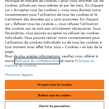
Politique en matière de cookies » pour vous informer sur les
cookies utilisés par nous-mêmes et par les tiers. En cliquant
sur « Accepter tous les cookies », vous nous donnez votre
consentement pour l’utilisation de tous les cookies et le
VOTRE NAVIGATEUR INTERNET
traitement des données qui y sont associées. En cliquant
N'EST PLUS PRIS EN CHARGE
sur « Refuser tous les cookies », vous refusez l'utilisation
des cookies qui ne sont pas strictement nécessaires. Sous
Paramètres, vous pouvez accepter ou refuser les cookies
individuels. Vous pouvez retirer votre consentement pour
Vous utilisez un navigateur Internet que nous ne prenons plus
l’utilisation de cookies individuels ou de tous les cookies à
en charge, et certaines fonctionnalités de notre site ne
tout moment avec effet futur sous « Cookies » en bas de la
peuvent fonctionner correctement. Pour une utilisation
page.
optimale de notre site, nous vous recommandons de passer à
Pour de plus amples informations, veuillez vous référer à
notre
l'un des navigateurs suivants :
Politique de confidentialité
et notre
Politique en
matière de cookies
.
Mentions légales
firefox
chrome
Accepter tous les cookies
safari
edge
Refuser tous les cookies
Ouvrir les paramètres