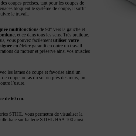
des coupes précises, tant pour les coupes de
enaces bloquent le système de coupe, il suffit
ivre le travail.
gnée multifonctions
de 90° vers la gauche et
nomique
, et ce dans tous les sens. Très pratique,
lus, vous pouvez facilement
utiliser votre
oignée en étrier
garantit en outre un travail
brations du moteur et préserve ainsi vos muscles
avec les lames de coupe et favorise ainsi un
 de coupe au ras du sol ou près des murs, un
ontre l’usure.
pe de 60 cm
.
teries STIHL
vous permettra de visualiser la
taille-haie sur batterie STIHL HSA 100 ainsi