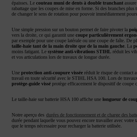
épaisses. Le
couteau muni de dents à double tranchant
assure 
rabattage que les coupes de mise en forme. Si des branches plus t
de changer le sens de rotation pour pouvoir immédiatement poursu
Une simple pression sur un bouton permet de faire pivoter la
poi
vers la droite, ce qui garantit une
coupe particulièrement ergo
par exemple pour une coupe latérale ou une coupe de faîte. De p
taille-haie tant de la main droite que de la main gauche
. La
p
moins fatigant. Le
système anti-vibrations STIHL
réduit les vi
et vos articulations lors de travaux de longue durée.
Une
protection anti-coupure vissée
réduit le risque de contact 
travail en toute sécurité avec le STIHL HSA 100. Lors de travaux
protège-guide vissé
protège efficacement le dispositif de coupe c
Le taille-haie sur batterie HSA 100 affiche une
longueur de cou
Notre aperçu des
durées de fonctionnement et de charge des bat
durée pendant laquelle vous pouvez encore travailler avec votre 
que le temps nécessaire pour recharger la batterie utilisée.