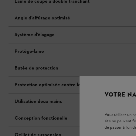
Lame de coupe à double tranchant
Angle d’affûtage optimisé
Système d’élagage
Protège-lame
Butée de protection
Protection optimisée contre les coupures
VOTRE NA
Utilisation deux mains
Vous utilisez un 
Conception fonctionelle
site ne peuvent f
de passer à l'un d
Oeillet de suspension