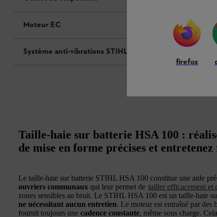
Moteur EC
Système anti-vibrations STIHL
firefox
Taille-haie sur batterie HSA 100 : réali
de mise en forme précises et entretenez
Le taille-haie sur batterie STIHL HSA 100 constitue une aide pré
ouvriers communaux
qui leur permet de
tailler efficacement e
zones sensibles au bruit. Le STIHL HSA 100 est un taille-haie sur
ne nécessitant aucun entretien
. Le moteur est entraîné par des 
fournit toujours une
cadence constante
, même sous charge. Cela 