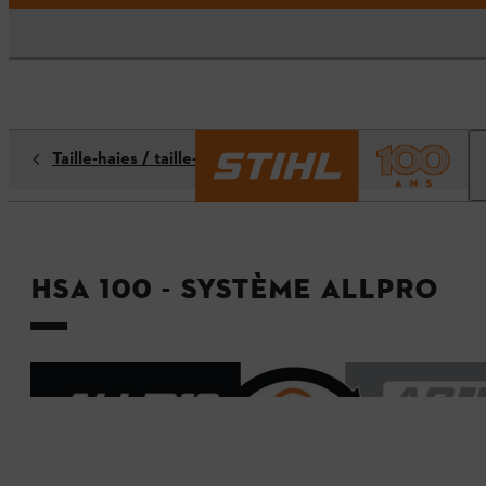
Taille-haies / taille-haies sur perche
HSA 100 - Système ALLPRO