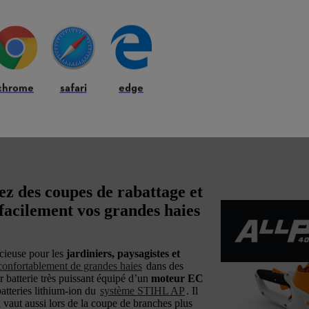
chrome
safari
edge
sez des coupes de rabattage et
 facilement vos grandes haies
cieuse pour les
jardiniers, paysagistes et
t confortablement de grandes haies
dans des
 batterie très puissant équipé d’un
moteur EC
batteries lithium-ion du
système STIHL AP
. Il
vaut aussi lors de la coupe de branches plus