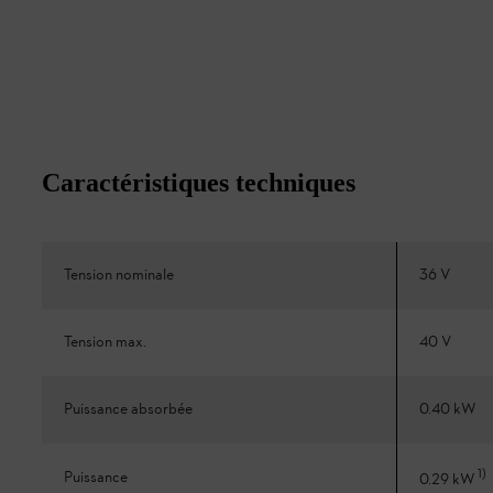
Caractéristiques techniques
Tension nominale
36 V
Tension max.
40 V
Puissance absorbée
0.40 kW
1
)
Puissance
0.29 kW