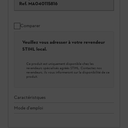
Ref.
MA040115816
Comparer
Veuillez vous adresser à votre revendeur
STIHL local.
Ce produit est uniquement disponible chez les
revendeurs spécialisés agréés STIHL. Contactez nos
revendeurs, ils vous informeront sur la disponibilité de ce
produit.
Caractéristques
Mode d'emploi