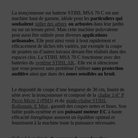
La tronçonneuse sur batterie STIHL MSA 70 C est une
machine haut de gamme, idéale pour les
particuliers qui
souhaitent
tailler des arbres
ou arbustes
dans leur jardin
ou sur un terrain privé. Mais cette machine polyvalente
peut aussi être utilisée pour diverses
applications
artisanales
. Elle peut ainsi venir à bout rapidement et
efficacement de tâches très variées, par exemple la coupe
de poutres ou d’autres travaux devant être réalisés dans des
espaces clos. La STIHL MSA 70 C fonctionne avec des
batteries du
système STIHL AK
. Elle est si silencieuse
que vous pouvez sans problème l’utiliser
sans protection
auditive
ainsi que dans des
zones sensibles au bruit
.
Le dispositif de coupe d’une longueur de 30 cm, fourni de
série avec la tronçonneuse et composé de la
chaîne 1/4" P
Picco Micro 3 (PM3)
et du
guide-chaîne STIHL
Rollomatic E Mini
, garantit des coupes nettes et lisses. Son
faible poids-système et son
puissant moteur EC
à haute
efficacité énergétique assurent un équilibre optimal et
fournissent à la machine toute la puissance nécessaire.