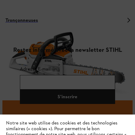
Tronçonneuses
Restez informé avec la newsletter STIHL
Adresse E-mail
S'inscrire
Notre site web utilise des cookies et des technologies
#STIHL
similaires (« cookies »). Pour permettre le bon
fonctionnement de notre site web, nous utilisons certains «