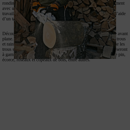
rondin à la verticale et fixez-le pour qu’il reste en place, idéalement
avec une sangle à cliquet sur un chevalet de sciage. Si vous
travaillez sur une souche d’arbre, fixez le rondin sur celle-ci à l’aide
d’un tasseau.
Découpez une tranche de votre rondin pour obtenir une façade avant
plane. Sur celle-ci, marquez les zones à évider sans oublier les trous
et rainures à forer. Les rainures abriteront les papillons alors que les
trous serviront à la nidification des abeilles. Les zones évidées seront
à garnir de matériaux que les petites bêtes adorent : pommes de pin,
écorce, roseaux et copeaux de bois, entre autres.