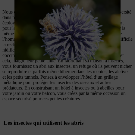
Nous devrions tous favoriser la présence d’insectes et la biodiversité
dans nos jardins afin de stimuler la pollinisation et l’équilibre
écologique. Vous constaterez qu’en créant un espace accueillant
pour les coccinelles, par exemple, vous vous débarrasserez par la
même occasion des pucerons dans vos plantations. L’impact de
l’homme sur les milieux naturels a non seulement rendu plus difficile
la recherche de nourriture pour les insectes, mais les lieux de
nidification des insectes, notamment pour les abeilles et les
coccinelles, sont également de plus en plus difficiles à trouver et
cela, malgré leur petite taille. En fabriquant sa maison à insectes,
vous fournissez un abri aux insectes, un refuge où ils peuvent nicher,
se reproduire et parfois même hiberner dans les recoins, les alcôves
et les petits tunnels. Pensez à envelopper l’hôtel d’un grillage
métallique pour protéger les insectes des oiseaux et autres
prédateurs. En construisant un hôtel à insectes ou à abeilles pour
votre jardin ou votre balcon, vous créez par la même occasion un
espace sécurisé pour ces petites créatures.
Les insectes qui utilisent les abris