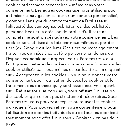
cookies strictement nécessaires » même sans votre
consentement. Les autres cookies que nous utilisons pour
optimiser la navigation et fournir un contenu personnalisé,
y compris l'analyse du comportement de l'utilisateur,
l'efficacité des campagnes publicitaires, des publicités
personnalisées et la création de profils d'utilisateurs
complets, ne sont placés qu'avec votre consentement. Les
L'Entreprise
cookies sont utilisés à la fois par nous-mêmes et par des
tiers (ex. Google ou Tealium). Ces tiers peuvent également
traiter vos données à caractère personnel en dehors de
l’Espace économique européen. Voir « Paramètres » et «
STIHL FAQ
Politique en matière de cookies » pour vous informer sur les
cookies utilisés par nous-mêmes et par les tiers. En cliquant
sur « Accepter tous les cookies », vous nous donnez votre
consentement pour l’utilisation de tous les cookies et le
VOTRE NAVIGATEUR INTERNET
traitement des données qui y sont associées. En cliquant
Contact
N'EST PLUS PRIS EN CHARGE
sur « Refuser tous les cookies », vous refusez l'utilisation
des cookies qui ne sont pas strictement nécessaires. Sous
Paramètres, vous pouvez accepter ou refuser les cookies
individuels. Vous pouvez retirer votre consentement pour
Vous utilisez un navigateur Internet que nous ne prenons plus
l’utilisation de cookies individuels ou de tous les cookies à
en charge, et certaines fonctionnalités de notre site ne
tout moment avec effet futur sous « Cookies » en bas de la
Politique de protection des données
peuvent fonctionner correctement. Pour une utilisation
page.