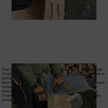
Pour parfaire votre hôtel à insectes, garnissez-le d’un bon matériau
de nidification pour insectes. Pour cela, retournez-le pour remplir en
premier la partie inférieure : coupez des roseaux à la bonne
dimension et empilez-les dans l’alcôve avec l’ouverture des roseaux
orientée vers l’avant. Vérifiez que les nœuds des roseaux ne se
trouvent pas à l’avant et qu’ils ne sont pas éclatés, effilochés ou
écrasés. Ensuite, ajoutez de l’écorce ou du paillis d’écorce sur les
roseaux pour éviter les courants d’air et améliorer l’isolation.