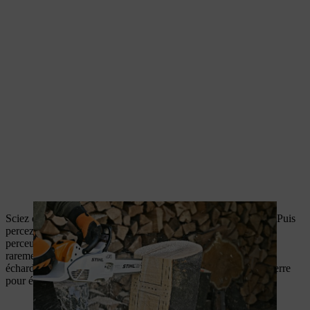
Sciez quelques rainures dans le rondin en suivant vos repères. Puis
percez quelques trous de 3 à 6 mm de diamètre à l’aide d’une
perceuse dans votre abri à insectes. Les insectes s’aventurent
rarement dans des trous plus importants. Lissez d’éventuelles
échardes sur les flancs de votre habitation avec du papier de verre
pour éviter que les animaux ne se blessent.