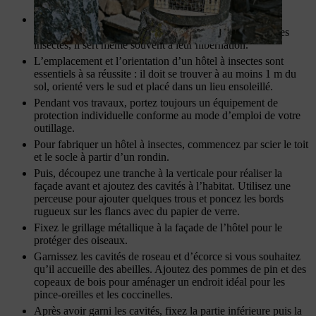
Un hôtel à insectes est un lieu de nidification et de
reproduction idéal pour les abeilles et de nombreux autres
insectes, il sert même souvent à leur hibernation.
L’emplacement et l’orientation d’un hôtel à insectes sont
essentiels à sa réussite : il doit se trouver à au moins 1 m du
sol, orienté vers le sud et placé dans un lieu ensoleillé.
Pendant vos travaux, portez toujours un équipement de
protection individuelle conforme au mode d’emploi de votre
outillage.
Pour fabriquer un hôtel à insectes, commencez par scier le toit
et le socle à partir d’un rondin.
Puis, découpez une tranche à la verticale pour réaliser la
façade avant et ajoutez des cavités à l’habitat. Utilisez une
perceuse pour ajouter quelques trous et poncez les bords
rugueux sur les flancs avec du papier de verre.
Fixez le grillage métallique à la façade de l’hôtel pour le
protéger des oiseaux.
Garnissez les cavités de roseau et d’écorce si vous souhaitez
qu’il accueille des abeilles. Ajoutez des pommes de pin et des
copeaux de bois pour aménager un endroit idéal pour les
pince-oreilles et les coccinelles.
Après avoir garni les cavités, fixez la partie inférieure puis la