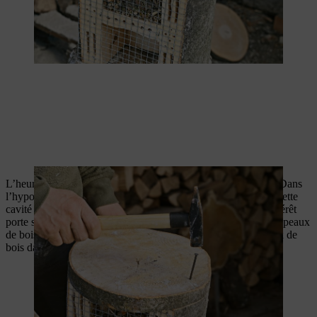
L’heure est venue de garnir la partie supérieure de la maison. Dans
l’hypothèse où vous souhaitez attirer des abeilles, remplissez cette
cavité de roseaux et de paillis d’écorce. Par contre, si votre intérêt
porte sur les pince-oreilles et les coccinelles, optez pour des copeaux
de bois et des pommes de pin. Placez tout d’abord les copeaux de
bois dans la cavité, puis ajoutez les pommes de pin.