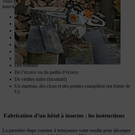
Voici le matériel nécessaire pour la fabrication de votre hôtel à
insectes :
Rondin
Une tronçonneuse (ex.
STIHL MS 151 C
)
Une perceuse
Une pince
Un chevalet de sciage ou un établi
Du grillage métallique
Des pommes de pin
Des roseaux
De l’écorce ou du paillis d’écorce
De vieilles tuiles (facultatif)
Un marteau, des clous et des pointes crampillon (en forme de
U)
Fabrication d’un hôtel à insectes : les instructions
La première étape consiste à tronçonner votre rondin pour découper