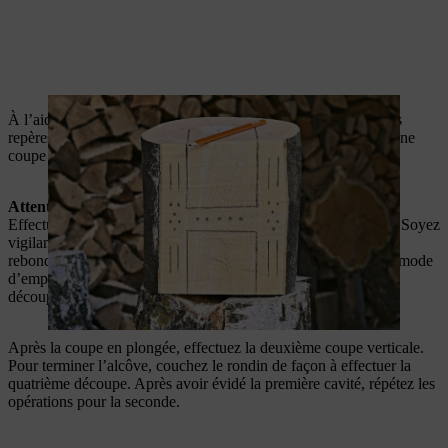
À l’aide d’une tronçonneuse, évidez les alcôves en suivant vos
repères. Commencez par la découpe verticale, puis effectuez une
coupe en plongée pour la découpe horizontale.
Attention :
Effectuez les coupes en plongée lentement et avec précaution. Soyez
vigilant, car cette technique de travail augmente les risques de
rebond. Suivez scrupuleusement les consignes de sécurité du
mode
d’emploi de votre tronçonneuse et n’utilisez cette méthode de
découpe que si êtes familiarisé avec elle.
Après la coupe en plongée, effectuez la deuxième coupe verticale.
Pour terminer l’alcôve, couchez le rondin de façon à effectuer la
quatrième découpe. Après avoir évidé la première cavité, répétez les
opérations pour la seconde.