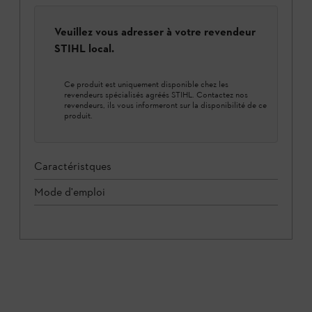
Veuillez vous adresser à votre revendeur
STIHL local.
Ce produit est uniquement disponible chez les
revendeurs spécialisés agréés STIHL. Contactez nos
revendeurs, ils vous informeront sur la disponibilité de ce
produit.
Caractéristques
Mode d'emploi