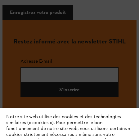
Enregistrez votre produit
Restez informé avec la newsletter STIHL
Adresse E-mail
S'inscrire
Notre site web utilise des cookies et des technologies
#STIHL
similaires (« cookies »). Pour permettre le bon
fonctionnement de notre site web, nous utilisons certains «
cookies strictement nécessaires » même sans votre