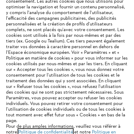
consentement. Les autres cookies que nous utilisons pour
optimiser la navigation et fournir un contenu personnalisé,
y compris l'analyse du comportement de l'utilisateur,
l'efficacité des campagnes publicitaires, des publicités
personnalisées et la création de profils d'utilisateurs
complets, ne sont placés qu'avec votre consentement. Les
L'Entreprise
cookies sont utilisés à la fois par nous-mêmes et par des
tiers (ex. Google ou Tealium). Ces tiers peuvent également
traiter vos données à caractère personnel en dehors de
l’Espace économique européen. Voir « Paramètres » et «
STIHL FAQ
Politique en matière de cookies » pour vous informer sur les
cookies utilisés par nous-mêmes et par les tiers. En cliquant
sur « Accepter tous les cookies », vous nous donnez votre
consentement pour l’utilisation de tous les cookies et le
VOTRE NAVIGATEUR INTERNET
traitement des données qui y sont associées. En cliquant
Contact
N'EST PLUS PRIS EN CHARGE
sur « Refuser tous les cookies », vous refusez l'utilisation
des cookies qui ne sont pas strictement nécessaires. Sous
Paramètres, vous pouvez accepter ou refuser les cookies
individuels. Vous pouvez retirer votre consentement pour
Vous utilisez un navigateur Internet que nous ne prenons plus
l’utilisation de cookies individuels ou de tous les cookies à
en charge, et certaines fonctionnalités de notre site ne
tout moment avec effet futur sous « Cookies » en bas de la
Politique de protection des données
peuvent fonctionner correctement. Pour une utilisation
page.
optimale de notre site, nous vous recommandons de passer à
Pour de plus amples informations, veuillez vous référer à
Mentions légales
Utilisation des cookies
notre
l'un des navigateurs suivants :
Politique de confidentialité
et notre
Politique en