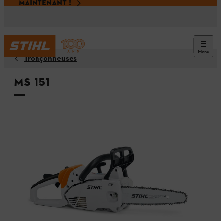
MAINTENANT !
Menu
Tronçonneuses
MS 151