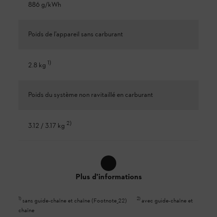
886 g/kWh
Poids de l’appareil sans carburant
1
)
2.8 kg
Poids du système non ravitaillé en carburant
2
)
3.12 / 3.17 kg
Plus d'informations
1
)
2
)
sans guide-chaîne et chaîne (Footnote_22)
avec guide-chaîne et
chaîne