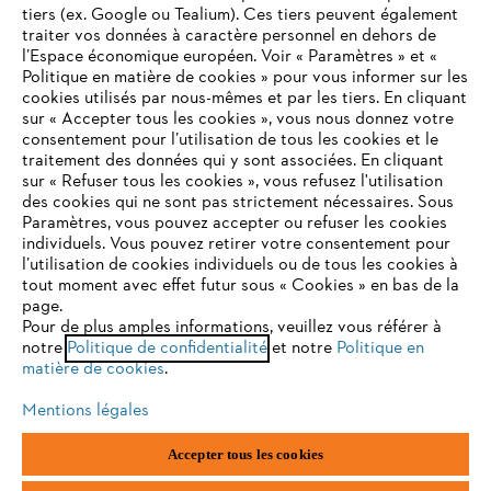
tiers (ex. Google ou Tealium). Ces tiers peuvent également
traiter vos données à caractère personnel en dehors de
l’Espace économique européen. Voir « Paramètres » et «
STIHL FAQ
Politique en matière de cookies » pour vous informer sur les
cookies utilisés par nous-mêmes et par les tiers. En cliquant
sur « Accepter tous les cookies », vous nous donnez votre
consentement pour l’utilisation de tous les cookies et le
VOTRE NAVIGATEUR INTERNET
traitement des données qui y sont associées. En cliquant
Contact
N'EST PLUS PRIS EN CHARGE
sur « Refuser tous les cookies », vous refusez l'utilisation
des cookies qui ne sont pas strictement nécessaires. Sous
Paramètres, vous pouvez accepter ou refuser les cookies
individuels. Vous pouvez retirer votre consentement pour
Vous utilisez un navigateur Internet que nous ne prenons plus
l’utilisation de cookies individuels ou de tous les cookies à
en charge, et certaines fonctionnalités de notre site ne
tout moment avec effet futur sous « Cookies » en bas de la
Politique de protection des données
peuvent fonctionner correctement. Pour une utilisation
page.
optimale de notre site, nous vous recommandons de passer à
Pour de plus amples informations, veuillez vous référer à
Mentions légales
Utilisation des cookies
notre
l'un des navigateurs suivants :
Politique de confidentialité
et notre
Politique en
matière de cookies
.
Informations juridiques
Mentions légales
firefox
chrome
Accepter tous les cookies
ANDREAS STIHL NV, Veurtstraat 117, 2870 Puurs-Sint-Amands,
België/Belgique