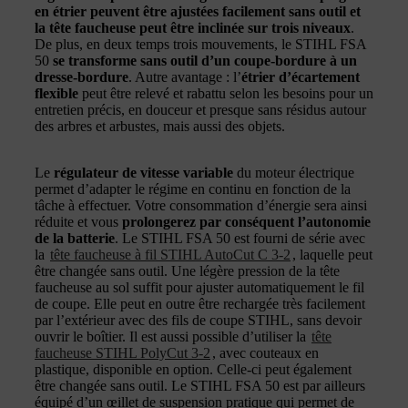
en étrier peuvent être ajustées facilement sans outil et
la tête faucheuse peut être inclinée sur trois niveaux
.
De plus, en deux temps trois mouvements, le STIHL FSA
50
se transforme sans outil d’un coupe-bordure à un
dresse-bordure
. Autre avantage : l’
étrier d’écartement
flexible
peut être relevé et rabattu selon les besoins pour un
entretien précis, en douceur et presque sans résidus autour
des arbres et arbustes, mais aussi des objets.
Le
régulateur de vitesse variable
du moteur électrique
permet d’adapter le régime en continu en fonction de la
tâche à effectuer. Votre consommation d’énergie sera ainsi
réduite et vous
prolongerez par conséquent l’autonomie
de la batterie
. Le STIHL FSA 50 est fourni de série avec
la
tête faucheuse à fil STIHL AutoCut C 3-2
, laquelle peut
être changée sans outil. Une légère pression de la tête
faucheuse au sol suffit pour ajuster automatiquement le fil
de coupe. Elle peut en outre être rechargée très facilement
par l’extérieur avec des fils de coupe STIHL, sans devoir
ouvrir le boîtier. Il est aussi possible d’utiliser la
tête
faucheuse STIHL PolyCut 3-2
, avec couteaux en
plastique, disponible en option. Celle-ci peut également
être changée sans outil. Le STIHL FSA 50 est par ailleurs
équipé d’un œillet de suspension pratique qui permet de