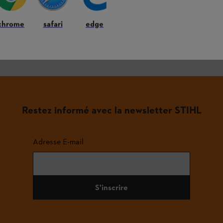
chrome
safari
edge
quipements de protection individuelle
Restez informé avec la newsletter STIHL
Adresse E-mail
S'inscrire