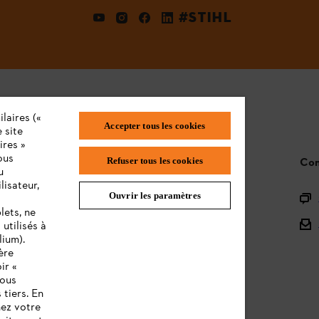
#STIHL
laires («
Accepter tous les cookies
 site
ires »
ous
Refuser tous les cookies
STIHL FAQ
Con
u
lisateur,
Ouvrir les paramètres
L'Enregistrement
lets, ne
L'Assortiment
utilisés à
lium).
Batteries et Matériel Électrique
ère
ir «
Notices d'emploi
vous
 tiers. En
nez votre