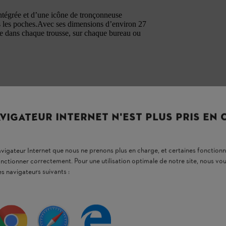
ntégrée et d’une icône de tronçonneuse
es les poches.Avec ses dimensions d’environ 27
ace dans chaque trousse, sur chaque bureau ou
VIGATEUR INTERNET N'EST PLUS PRIS EN
navigateur Internet que nous ne prenons plus en charge, et certaines fonctionn
onctionner correctement. Pour une utilisation optimale de notre site, nous 
es navigateurs suivants :
ons les plus fréquemment posées