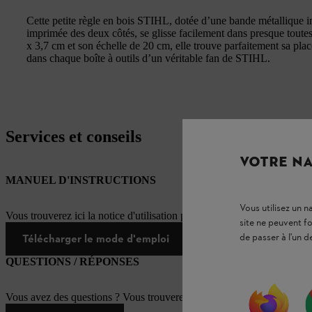
Cette petite règle en bois STIHL, dotée d’une bande métallique i
imprimée des deux côtés, se glisse facilement dans presque tout
x 3,7 cm et son échelle de 20 cm, elle trouve parfaitement sa pl
dans chaque boîte à outils d’un véritable fan de STIHL.
Services et conseils
VOTRE NA
MANUEL D'INSTRUCTIONS
Vous utilisez un 
Vous trouverez ici la notice d'utilisation pour ce produit STIHL
site ne peuvent f
de passer à l'un d
Télécharger le mode d'emploi
QUESTIONS / RÉPONSES
Vous avez des questions ? Vous trouverez ici les réponses aux questi