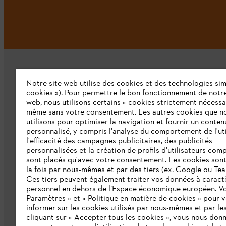
Notre site web utilise des cookies et des technologies simi
cookies »). Pour permettre le bon fonctionnement de notre
web, nous utilisons certains « cookies strictement nécessa
même sans votre consentement. Les autres cookies que n
L'Entreprise
utilisons pour optimiser la navigation et fournir un conten
personnalisé, y compris l'analyse du comportement de l'uti
Qui sommes-nous ?
l'efficacité des campagnes publicitaires, des publicités
personnalisées et la création de profils d'utilisateurs comp
Presse
sont placés qu'avec votre consentement. Les cookies sont 
la fois par nous-mêmes et par des tiers (ex. Google ou Tea
Emploi
Ces tiers peuvent également traiter vos données à caract
personnel en dehors de l’Espace économique européen. Vo
Développement durable
Paramètres » et « Politique en matière de cookies » pour 
informer sur les cookies utilisés par nous-mêmes et par les
Ligne Intégrité STIHL
cliquant sur « Accepter tous les cookies », vous nous don