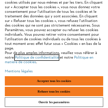
cookies utilisés par nous-mêmes et par les tiers. En cliquant
Accessoires
sur « Accepter tous les cookies », vous nous donnez votre
consentement pour l’utilisation de tous les cookies et le
VOTRE NAVIGATEUR INTERNET
traitement des données qui y sont associées. En cliquant
12,90 €
*
N'EST PLUS PRIS EN CHARGE
sur « Refuser tous les cookies », vous refusez l'utilisation
Comparer
des cookies qui ne sont pas strictement nécessaires. Sous
Paramètres, vous pouvez accepter ou refuser les cookies
individuels. Vous pouvez retirer votre consentement pour
Vous utilisez un navigateur Internet que nous ne prenons plus
l’utilisation de cookies individuels ou de tous les cookies à
en charge, et certaines fonctionnalités de notre site ne
tout moment avec effet futur sous « Cookies » en bas de la
peuvent fonctionner correctement. Pour une utilisation
page.
optimale de notre site, nous vous recommandons de passer à
Pour de plus amples informations, veuillez vous référer à
notre
l'un des navigateurs suivants :
Politique de confidentialité
et notre
Politique en
matière de cookies
.
Mentions légales
firefox
chrome
Accepter tous les cookies
safari
edge
Refuser tous les cookies
Ouvrir les paramètres