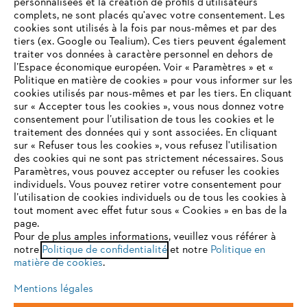
personnalisées et la création de profils d'utilisateurs
complets, ne sont placés qu'avec votre consentement. Les
L'Entreprise
cookies sont utilisés à la fois par nous-mêmes et par des
tiers (ex. Google ou Tealium). Ces tiers peuvent également
traiter vos données à caractère personnel en dehors de
l’Espace économique européen. Voir « Paramètres » et «
STIHL FAQ
Politique en matière de cookies » pour vous informer sur les
cookies utilisés par nous-mêmes et par les tiers. En cliquant
sur « Accepter tous les cookies », vous nous donnez votre
consentement pour l’utilisation de tous les cookies et le
VOTRE NAVIGATEUR INTERNET
traitement des données qui y sont associées. En cliquant
Contact
N'EST PLUS PRIS EN CHARGE
sur « Refuser tous les cookies », vous refusez l'utilisation
des cookies qui ne sont pas strictement nécessaires. Sous
Paramètres, vous pouvez accepter ou refuser les cookies
individuels. Vous pouvez retirer votre consentement pour
Vous utilisez un navigateur Internet que nous ne prenons plus
l’utilisation de cookies individuels ou de tous les cookies à
en charge, et certaines fonctionnalités de notre site ne
tout moment avec effet futur sous « Cookies » en bas de la
Politique de protection des données
peuvent fonctionner correctement. Pour une utilisation
page.
optimale de notre site, nous vous recommandons de passer à
Pour de plus amples informations, veuillez vous référer à
Mentions légales
Utilisation des cookies
notre
l'un des navigateurs suivants :
Politique de confidentialité
et notre
Politique en
matière de cookies
.
Informations juridiques
Mentions légales
firefox
chrome