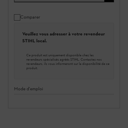
Comparer
Veuillez vous adresser à votre revendeur
STIHL local.
Ce produit est uniquement disponible chez les
revendeurs spécialisés agréés STIHL. Contactez nos
revendeurs, ils vous informeront sur la disponibilité de ce
produit.
Mode d'emploi