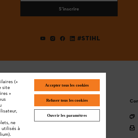
S'inscrire
#STIHL
laires («
Accepter tous les cookies
 site
ires »
ous
STIHL FAQ
Con
Refuser tous les cookies
u
lisateur,
Ouvrir les paramètres
L'Enregistrement
lets, ne
L'Assortiment
utilisés à
lium).