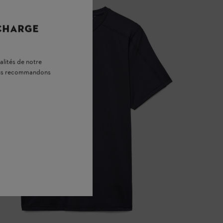
 CHARGE
alités de notre
vous recommandons