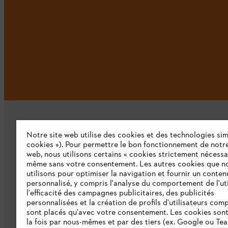
Notre site web utilise des cookies et des technologies simi
cookies »). Pour permettre le bon fonctionnement de notre
web, nous utilisons certains « cookies strictement nécessa
même sans votre consentement. Les autres cookies que n
L'Entreprise
utilisons pour optimiser la navigation et fournir un conten
personnalisé, y compris l'analyse du comportement de l'uti
Qui sommes-nous ?
l'efficacité des campagnes publicitaires, des publicités
personnalisées et la création de profils d'utilisateurs comp
Presse
sont placés qu'avec votre consentement. Les cookies sont 
la fois par nous-mêmes et par des tiers (ex. Google ou Tea