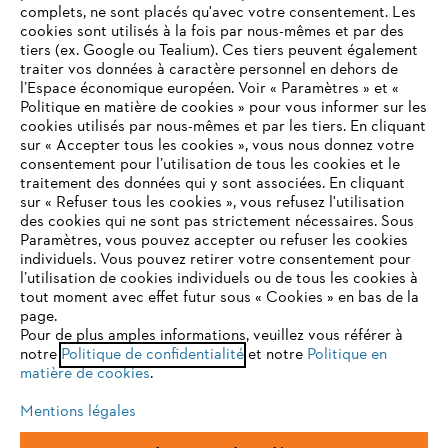
complets, ne sont placés qu'avec votre consentement. Les
L'Entreprise
cookies sont utilisés à la fois par nous-mêmes et par des
tiers (ex. Google ou Tealium). Ces tiers peuvent également
traiter vos données à caractère personnel en dehors de
l’Espace économique européen. Voir « Paramètres » et «
STIHL FAQ
Politique en matière de cookies » pour vous informer sur les
cookies utilisés par nous-mêmes et par les tiers. En cliquant
sur « Accepter tous les cookies », vous nous donnez votre
consentement pour l’utilisation de tous les cookies et le
VOTRE NAVIGATEUR INTERNET
traitement des données qui y sont associées. En cliquant
Contact
N'EST PLUS PRIS EN CHARGE
sur « Refuser tous les cookies », vous refusez l'utilisation
des cookies qui ne sont pas strictement nécessaires. Sous
Paramètres, vous pouvez accepter ou refuser les cookies
individuels. Vous pouvez retirer votre consentement pour
Vous utilisez un navigateur Internet que nous ne prenons plus
l’utilisation de cookies individuels ou de tous les cookies à
en charge, et certaines fonctionnalités de notre site ne
tout moment avec effet futur sous « Cookies » en bas de la
Politique de protection des données
peuvent fonctionner correctement. Pour une utilisation
page.
optimale de notre site, nous vous recommandons de passer à
Pour de plus amples informations, veuillez vous référer à
Mentions légales
Utilisation des cookies
notre
l'un des navigateurs suivants :
Politique de confidentialité
et notre
Politique en
matière de cookies
.
Informations juridiques
Mentions légales
firefox
chrome