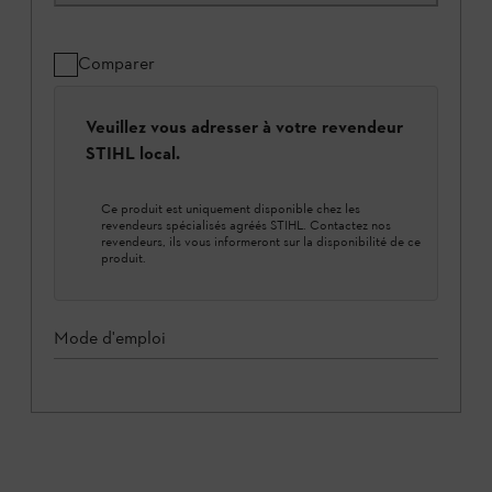
Comparer
Veuillez vous adresser à votre revendeur
STIHL local.
Ce produit est uniquement disponible chez les
revendeurs spécialisés agréés STIHL. Contactez nos
revendeurs, ils vous informeront sur la disponibilité de ce
produit.
Mode d'emploi