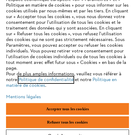
Politique en matière de cookies » pour vous informer sur les
cookies utilisés par nous-mêmes et par les tiers. En cliquant
sur « Accepter tous les cookies », vous nous donnez votre
Adresse E-mail
consentement pour l’utilisation de tous les cookies et le
VOTRE NAVIGATEUR INTERNET
traitement des données qui y sont associées. En cliquant
N'EST PLUS PRIS EN CHARGE
sur « Refuser tous les cookies », vous refusez l'utilisation
des cookies qui ne sont pas strictement nécessaires. Sous
S'inscrire
Paramètres, vous pouvez accepter ou refuser les cookies
individuels. Vous pouvez retirer votre consentement pour
Vous utilisez un navigateur Internet que nous ne prenons plus
l’utilisation de cookies individuels ou de tous les cookies à
en charge, et certaines fonctionnalités de notre site ne
tout moment avec effet futur sous « Cookies » en bas de la
peuvent fonctionner correctement. Pour une utilisation
page.
#STIHL
optimale de notre site, nous vous recommandons de passer à
Pour de plus amples informations, veuillez vous référer à
notre
l'un des navigateurs suivants :
Politique de confidentialité
et notre
Politique en
matière de cookies
.
Mentions légales
firefox
chrome
Accepter tous les cookies
safari
edge
Refuser tous les cookies
L'Entreprise