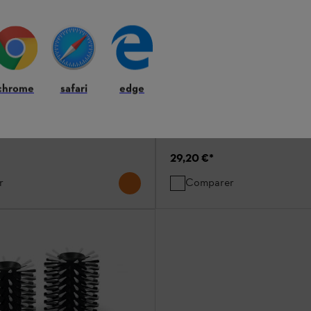
vage rotative
chrome
safari
edge
eurs de surfaces
e pour nettoyeur haute pression
sensibles
29,20 €
*
r
Comparer