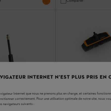
r
Comparer
VIGATEUR INTERNET N'EST PLUS PRIS EN
Brosse de lavage
Brosses / Nettoyeurs de surfaces
navigateur Internet que nous ne prenons plus en charge, et certaines fonctionn
Brosse de lavage pour nettoyer le
onctionner correctement. Pour une utilisation optimale de notre site, nous 
sensibles
es navigateurs suivants :