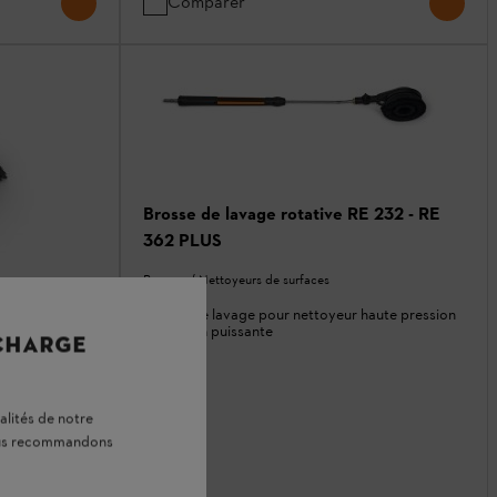
Comparer
Brosse de lavage rotative RE 232 - RE
362 PLUS
Brosses / Nettoyeurs de surfaces
Brosse de lavage pour nettoyeur haute pression
à rotation puissante
 CHARGE
alités de notre
s surfaces
vous recommandons