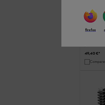
Brosse de la
firefox
Brosses / Nettoy
Brosse rotativ
pour surfaces 
49,40 €
*
Compare