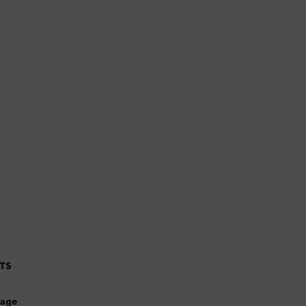
TS
page