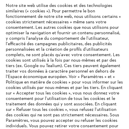
Notre site web utilise des cookies et des technologies
#STIHL
similaires (« cookies »). Pour permettre le bon
fonctionnement de notre site web, nous utilisons certains «
cookies strictement nécessaires » même sans votre
consentement. Les autres cookies que nous utilisons pour
optimiser la navigation et fournir un contenu personnalisé,
y compris l'analyse du comportement de l'utilisateur,
l'efficacité des campagnes publicitaires, des publicités
personnalisées et la création de profils d'utilisateurs
complets, ne sont placés qu'avec votre consentement. Les
L'Entreprise
cookies sont utilisés à la fois par nous-mêmes et par des
tiers (ex. Google ou Tealium). Ces tiers peuvent également
traiter vos données à caractère personnel en dehors de
l’Espace économique européen. Voir « Paramètres » et «
STIHL FAQ
Politique en matière de cookies » pour vous informer sur les
cookies utilisés par nous-mêmes et par les tiers. En cliquant
sur « Accepter tous les cookies », vous nous donnez votre
consentement pour l’utilisation de tous les cookies et le
VOTRE NAVIGATEUR INTERNET
traitement des données qui y sont associées. En cliquant
Contact
N'EST PLUS PRIS EN CHARGE
sur « Refuser tous les cookies », vous refusez l'utilisation
des cookies qui ne sont pas strictement nécessaires. Sous
Paramètres, vous pouvez accepter ou refuser les cookies
individuels. Vous pouvez retirer votre consentement pour
Vous utilisez un navigateur Internet que nous ne prenons plus