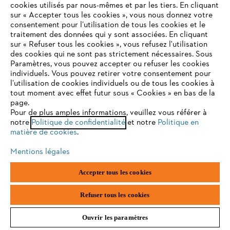
cookies utilisés par nous-mêmes et par les tiers. En cliquant
sur « Accepter tous les cookies », vous nous donnez votre
consentement pour l’utilisation de tous les cookies et le
VOTRE NAVIGATEUR INTERNET
traitement des données qui y sont associées. En cliquant
N'EST PLUS PRIS EN CHARGE
sur « Refuser tous les cookies », vous refusez l'utilisation
des cookies qui ne sont pas strictement nécessaires. Sous
Paramètres, vous pouvez accepter ou refuser les cookies
individuels. Vous pouvez retirer votre consentement pour
Vous utilisez un navigateur Internet que nous ne prenons plus
l’utilisation de cookies individuels ou de tous les cookies à
en charge, et certaines fonctionnalités de notre site ne
tout moment avec effet futur sous « Cookies » en bas de la
peuvent fonctionner correctement. Pour une utilisation
page.
optimale de notre site, nous vous recommandons de passer à
Pour de plus amples informations, veuillez vous référer à
notre
l'un des navigateurs suivants :
Politique de confidentialité
et notre
Politique en
matière de cookies
.
Mentions légales
Accessoires et pièces de rechange
firefox
chrome
Accepter tous les cookies
safari
edge
Refuser tous les cookies
Ouvrir les paramètres