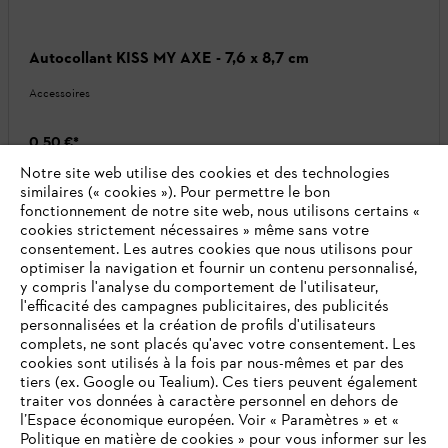
Autocollant KISS MY AXE - 7,6 x 8,7 cm
Accessoires
0,50 €
*
Notre site web utilise des cookies et des technologies
Comparer
similaires (« cookies »). Pour permettre le bon
fonctionnement de notre site web, nous utilisons certains «
cookies strictement nécessaires » même sans votre
20
SUR
36
PRODUITS
consentement. Les autres cookies que nous utilisons pour
optimiser la navigation et fournir un contenu personnalisé,
y compris l'analyse du comportement de l'utilisateur,
Afficher plus de produits
l'efficacité des campagnes publicitaires, des publicités
personnalisées et la création de profils d'utilisateurs
complets, ne sont placés qu'avec votre consentement. Les
cookies sont utilisés à la fois par nous-mêmes et par des
tiers (ex. Google ou Tealium). Ces tiers peuvent également
traiter vos données à caractère personnel en dehors de
l’Espace économique européen. Voir « Paramètres » et «
Accessoires et produits complémentaires
Politique en matière de cookies » pour vous informer sur les