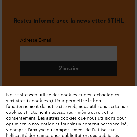
Restez informé avec la newsletter STIHL
Adresse E-mail
S'inscrire
Notre site web utilise des cookies et des technologies
#STIHL
similaires (« cookies »). Pour permettre le bon
fonctionnement de notre site web, nous utilisons certains «
cookies strictement nécessaires » même sans votre
consentement. Les autres cookies que nous utilisons pour
optimiser la navigation et fournir un contenu personnalisé,
y compris l'analyse du comportement de l'utilisateur,
l'efficacité des campagnes publicitaires, des publicités