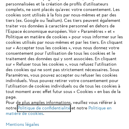
personnalisées et la création de profils d'utilisateurs
complets, ne sont placés qu'avec votre consentement. Les
L'Entreprise
cookies sont utilisés à la fois par nous-mêmes et par des
tiers (ex. Google ou Tealium). Ces tiers peuvent également
traiter vos données à caractère personnel en dehors de
l’Espace économique européen. Voir « Paramètres » et «
STIHL FAQ
Politique en matière de cookies » pour vous informer sur les
cookies utilisés par nous-mêmes et par les tiers. En cliquant
sur « Accepter tous les cookies », vous nous donnez votre
consentement pour l’utilisation de tous les cookies et le
VOTRE NAVIGATEUR INTERNET
traitement des données qui y sont associées. En cliquant
Contact
N'EST PLUS PRIS EN CHARGE
sur « Refuser tous les cookies », vous refusez l'utilisation
des cookies qui ne sont pas strictement nécessaires. Sous
Paramètres, vous pouvez accepter ou refuser les cookies
individuels. Vous pouvez retirer votre consentement pour
Vous utilisez un navigateur Internet que nous ne prenons plus
l’utilisation de cookies individuels ou de tous les cookies à
en charge, et certaines fonctionnalités de notre site ne
tout moment avec effet futur sous « Cookies » en bas de la
Politique de protection des données
peuvent fonctionner correctement. Pour une utilisation
page.
optimale de notre site, nous vous recommandons de passer à
Pour de plus amples informations, veuillez vous référer à
Mentions légales
Utilisation des cookies
notre
l'un des navigateurs suivants :
Politique de confidentialité
et notre
Politique en
matière de cookies
.
Informations juridiques
Mentions légales