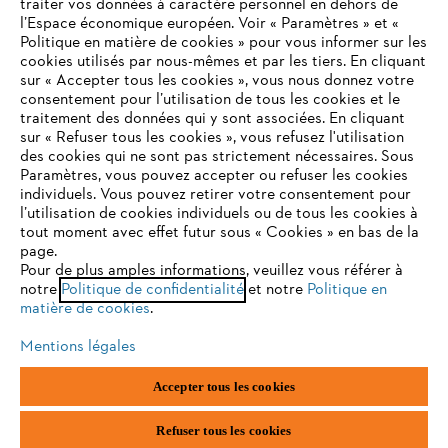
traiter vos données à caractère personnel en dehors de
l’Espace économique européen. Voir « Paramètres » et «
STIHL FAQ
Politique en matière de cookies » pour vous informer sur les
cookies utilisés par nous-mêmes et par les tiers. En cliquant
sur « Accepter tous les cookies », vous nous donnez votre
consentement pour l’utilisation de tous les cookies et le
VOTRE NAVIGATEUR INTERNET
traitement des données qui y sont associées. En cliquant
Contact
N'EST PLUS PRIS EN CHARGE
sur « Refuser tous les cookies », vous refusez l'utilisation
des cookies qui ne sont pas strictement nécessaires. Sous
Paramètres, vous pouvez accepter ou refuser les cookies
individuels. Vous pouvez retirer votre consentement pour
Vous utilisez un navigateur Internet que nous ne prenons plus
l’utilisation de cookies individuels ou de tous les cookies à
en charge, et certaines fonctionnalités de notre site ne
tout moment avec effet futur sous « Cookies » en bas de la
Politique de protection des données
peuvent fonctionner correctement. Pour une utilisation
page.
optimale de notre site, nous vous recommandons de passer à
Pour de plus amples informations, veuillez vous référer à
Mentions légales
Utilisation des cookies
notre
l'un des navigateurs suivants :
Politique de confidentialité
et notre
Politique en
matière de cookies
.
Informations juridiques
Mentions légales
firefox
chrome
Accepter tous les cookies
ANDREAS STIHL NV, Veurtstraat 117, 2870 Puurs-Sint-Amands,
België/Belgique
safari
edge
VAT Number: BE 0427.714.768
Refuser tous les cookies