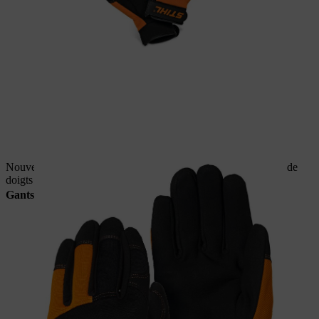
Nouveau design à partir de Q2/2022 avec seulement deux dos de
doigts oranges.
Non
concerné par le rappel.
Gants STIHL ADVANCE Ergo MS jusqu'au T4/2021