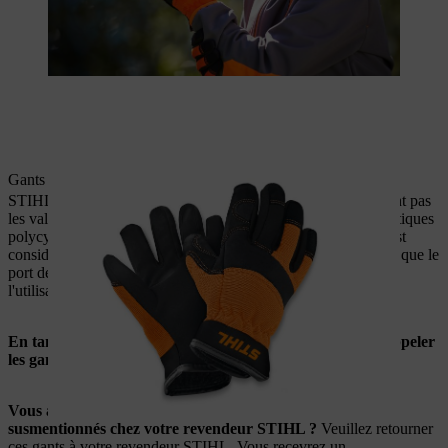
Gants de travail Kids / STIHL DYNAMIC Vent Kids
STIHL a été informé que les gants susmentionnés ne respectent pas
les valeurs limites légales concernant les hydrocarbures aromatiques
polycycliques (HAP). Une concentration excessive de HAP est
considérée comme nocive pour la santé et il ne peut être exclu que le
port de gants pouvant être contaminés présente un risque pour
l'utilisateur.
En tant que fabricant responsable, STIHL a décidé de rappeler
les gants en question
.
Vous avez acheté une ou plusieurs paires des gants
susmentionnés chez votre revendeur STIHL ?
Veuillez retourner
ces gants à votre revendeur STIHL. Vous recevrez un