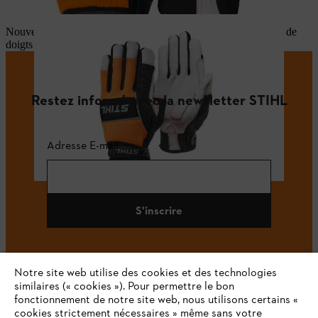
Nouveau design à partir de Q2/2022 avec seulement deux dos de
doigts oranges.
Non
concerné par le rappel.
Restez informé avec la newsletter STIHL
Adresse E-mail
S'inscrire
Notre site web utilise des cookies et des technologies
#STIHL
similaires (« cookies »). Pour permettre le bon
fonctionnement de notre site web, nous utilisons certains «
cookies strictement nécessaires » même sans votre