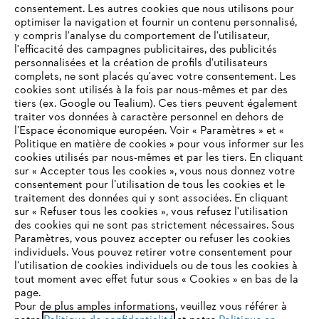
consentement. Les autres cookies que nous utilisons pour
optimiser la navigation et fournir un contenu personnalisé,
y compris l'analyse du comportement de l'utilisateur,
l'efficacité des campagnes publicitaires, des publicités
personnalisées et la création de profils d'utilisateurs
complets, ne sont placés qu'avec votre consentement. Les
L'Entreprise
cookies sont utilisés à la fois par nous-mêmes et par des
tiers (ex. Google ou Tealium). Ces tiers peuvent également
traiter vos données à caractère personnel en dehors de
l’Espace économique européen. Voir « Paramètres » et «
STIHL FAQ
Politique en matière de cookies » pour vous informer sur les
cookies utilisés par nous-mêmes et par les tiers. En cliquant
sur « Accepter tous les cookies », vous nous donnez votre
consentement pour l’utilisation de tous les cookies et le
VOTRE NAVIGATEUR INTERNET
traitement des données qui y sont associées. En cliquant
Contact
N'EST PLUS PRIS EN CHARGE
sur « Refuser tous les cookies », vous refusez l'utilisation
des cookies qui ne sont pas strictement nécessaires. Sous
Paramètres, vous pouvez accepter ou refuser les cookies
individuels. Vous pouvez retirer votre consentement pour
Vous utilisez un navigateur Internet que nous ne prenons plus
l’utilisation de cookies individuels ou de tous les cookies à
en charge, et certaines fonctionnalités de notre site ne
tout moment avec effet futur sous « Cookies » en bas de la
Politique de protection des données
peuvent fonctionner correctement. Pour une utilisation
page.
optimale de notre site, nous vous recommandons de passer à
Pour de plus amples informations, veuillez vous référer à
Mentions légales
Utilisation des cookies