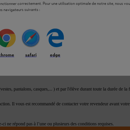
onctionner correctement. Pour une utilisation optimale de notre site, nous 
es navigateurs suivants :
rvée aux élèves des établissements de formation forestière ou travaux 
 ne pas le rétrocéder à une tierce personne.
chrome
safari
edge
iduelle STIHL
ainsi que sur les
articles de fans
 officiel de l'établissement où il suit la formation.
estes, pantalons, casques,... ) et par l'élève durant toute la durée de la 
action. Il vous est recommandé de contacter votre revendeur avant votre
-ci ne répond pas à l’une ou plusieurs des conditions requises.