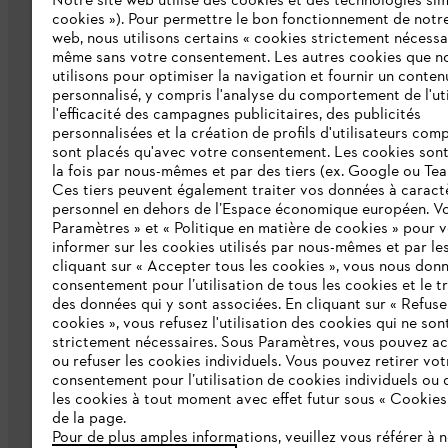
Notre site web utilise des cookies et des technologies simi
cookies »). Pour permettre le bon fonctionnement de notre
web, nous utilisons certains « cookies strictement nécessa
même sans votre consentement. Les autres cookies que n
L'Entreprise
utilisons pour optimiser la navigation et fournir un conten
personnalisé, y compris l'analyse du comportement de l'uti
Qui sommes-nous ?
l'efficacité des campagnes publicitaires, des publicités
personnalisées et la création de profils d'utilisateurs comp
Presse
sont placés qu'avec votre consentement. Les cookies sont 
la fois par nous-mêmes et par des tiers (ex. Google ou Tea
Emploi
Ces tiers peuvent également traiter vos données à caract
personnel en dehors de l’Espace économique européen. Vo
Développement durable
Paramètres » et « Politique en matière de cookies » pour 
informer sur les cookies utilisés par nous-mêmes et par les
Ligne Intégrité STIHL
cliquant sur « Accepter tous les cookies », vous nous don
consentement pour l’utilisation de tous les cookies et le t
Catalogue
des données qui y sont associées. En cliquant sur « Refuse
cookies », vous refusez l'utilisation des cookies qui ne son
strictement nécessaires. Sous Paramètres, vous pouvez a
ou refuser les cookies individuels. Vous pouvez retirer vot
consentement pour l’utilisation de cookies individuels ou 
les cookies à tout moment avec effet futur sous « Cookies
de la page.
Pour de plus amples informations, veuillez vous référer à 