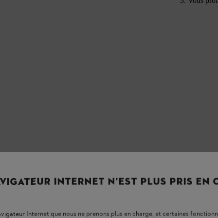
Vous prof
VIGATEUR INTERNET N'EST PLUS PRIS EN
L
participants à l'action. Nous vous recommandons de contacter votre
r
navigateur Internet que nous ne prenons plus en charge, et certaines fonctionn