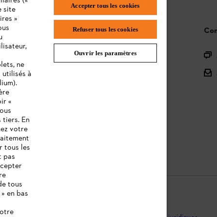
laires («
Accepter tous les cookies
 site
ires »
ous
Refuser tous les cookies
STIHL FAQ
Con
u
lisateur,
Ouvrir les paramètres
L'Enregistrement
lets, ne
L'Assortiment
utilisés à
lium).
Batteries et Matériel Électrique
ère
ir «
Notices d'emploi
vous
 tiers. En
nez votre
raitement
r tous les
t pas
ccepter
re
de tous
 » en bas
notre