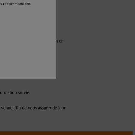
vous recommandons
paysagers suivant une formation en
formation suivie.
 venue afin de vous assurer de leur