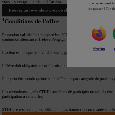
vous assurer qu’il participe à l'action.
site ne peuvent f
de passer à l'un d
Trouvez un revendeur près de chez vous
1
Conditions de l’offre
Promotion valable du 1er septembre 2025 au 30 juin 2026 inclus, rése
continu ou alternance. L'élève s'engage, en cas d'achat d'un produit, à
firefox
L'action est uniquement valable sur
l'équipement de protection indiv
L'élève doit obligatoirement fournir une carte d'étudiant ou un document
Il ne peut être vendu qu'une seule référence par catégorie de produits (v
Les revendeurs agréés STIHL son libres de participier ou non à cette 
participation à cette offre.
STIHL se réserve la possibilité de ne pas honorer la commande si celle