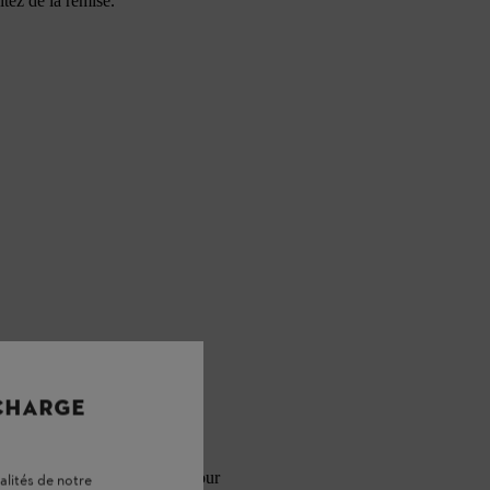
itez de la remise.
 CHARGE
evendeur
avant votre venue pour
alités de notre