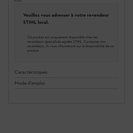
Veuillez vous adresser à votre revendeur
STIHL local.
Ce produit est uniquement disponible chez les
revendeurs spécialisés agréés STIHL. Contactez nos
revendeurs, ils vous informeront sur la disponibilité de ce
produit.
Caractéristques
Mode d'emploi