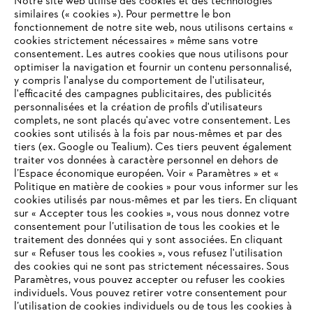
Notre site web utilise des cookies et des technologies
#STIHL
similaires (« cookies »). Pour permettre le bon
fonctionnement de notre site web, nous utilisons certains «
cookies strictement nécessaires » même sans votre
consentement. Les autres cookies que nous utilisons pour
optimiser la navigation et fournir un contenu personnalisé,
y compris l'analyse du comportement de l'utilisateur,
l'efficacité des campagnes publicitaires, des publicités
personnalisées et la création de profils d'utilisateurs
complets, ne sont placés qu'avec votre consentement. Les
L'Entreprise
cookies sont utilisés à la fois par nous-mêmes et par des
tiers (ex. Google ou Tealium). Ces tiers peuvent également
traiter vos données à caractère personnel en dehors de
l’Espace économique européen. Voir « Paramètres » et «
STIHL FAQ
Politique en matière de cookies » pour vous informer sur les
cookies utilisés par nous-mêmes et par les tiers. En cliquant
sur « Accepter tous les cookies », vous nous donnez votre
consentement pour l’utilisation de tous les cookies et le
VOTRE NAVIGATEUR INTERNET
traitement des données qui y sont associées. En cliquant
Contact
N'EST PLUS PRIS EN CHARGE
sur « Refuser tous les cookies », vous refusez l'utilisation
des cookies qui ne sont pas strictement nécessaires. Sous
Paramètres, vous pouvez accepter ou refuser les cookies
individuels. Vous pouvez retirer votre consentement pour
Vous utilisez un navigateur Internet que nous ne prenons plus
l’utilisation de cookies individuels ou de tous les cookies à