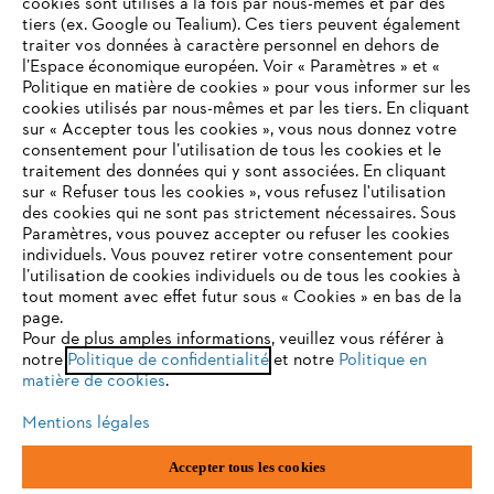
cookies sont utilisés à la fois par nous-mêmes et par des
tiers (ex. Google ou Tealium). Ces tiers peuvent également
traiter vos données à caractère personnel en dehors de
l’Espace économique européen. Voir « Paramètres » et «
STIHL FAQ
Politique en matière de cookies » pour vous informer sur les
cookies utilisés par nous-mêmes et par les tiers. En cliquant
sur « Accepter tous les cookies », vous nous donnez votre
consentement pour l’utilisation de tous les cookies et le
VOTRE NAVIGATEUR INTERNET
traitement des données qui y sont associées. En cliquant
Contact
N'EST PLUS PRIS EN CHARGE
sur « Refuser tous les cookies », vous refusez l'utilisation
des cookies qui ne sont pas strictement nécessaires. Sous
Paramètres, vous pouvez accepter ou refuser les cookies
individuels. Vous pouvez retirer votre consentement pour
Vous utilisez un navigateur Internet que nous ne prenons plus
l’utilisation de cookies individuels ou de tous les cookies à
en charge, et certaines fonctionnalités de notre site ne
tout moment avec effet futur sous « Cookies » en bas de la
Politique de protection des données
peuvent fonctionner correctement. Pour une utilisation
page.
optimale de notre site, nous vous recommandons de passer à
Pour de plus amples informations, veuillez vous référer à
Mentions légales
Utilisation des cookies
notre
l'un des navigateurs suivants :
Politique de confidentialité
et notre
Politique en
matière de cookies
.
Informations juridiques
Mentions légales
firefox
chrome
Accepter tous les cookies
ANDREAS STIHL NV, Veurtstraat 117, 2870 Puurs-Sint-Amands,
België/Belgique