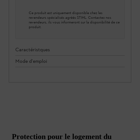
Ce produit est uniquement disponible chez les
revendeurs spécialisés agréés STIHL. Contactez nos
revendeurs, ils vous informeront sur la disponibilité de ce
produit.
Caractéristques
Mode d'emploi
Protection pour le logement du