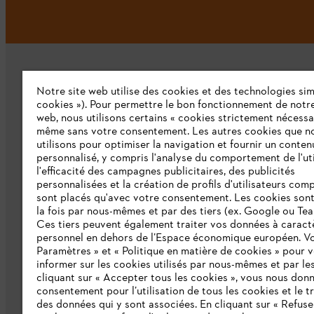
Notre site web utilise des cookies et des technologies simi
cookies »). Pour permettre le bon fonctionnement de notre
web, nous utilisons certains « cookies strictement nécessa
même sans votre consentement. Les autres cookies que n
L'Entreprise
utilisons pour optimiser la navigation et fournir un conten
personnalisé, y compris l'analyse du comportement de l'uti
Qui sommes-nous ?
l'efficacité des campagnes publicitaires, des publicités
personnalisées et la création de profils d'utilisateurs comp
Presse
sont placés qu'avec votre consentement. Les cookies sont 
la fois par nous-mêmes et par des tiers (ex. Google ou Tea
Emploi
Ces tiers peuvent également traiter vos données à caract
personnel en dehors de l’Espace économique européen. Vo
Développement durable
Paramètres » et « Politique en matière de cookies » pour 
informer sur les cookies utilisés par nous-mêmes et par les
Ligne Intégrité STIHL
cliquant sur « Accepter tous les cookies », vous nous don
consentement pour l’utilisation de tous les cookies et le t
Catalogue
des données qui y sont associées. En cliquant sur « Refuse