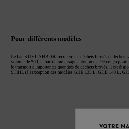
Pour différents modèles
Le bac STIHL AHB 050 récupère les déchets broyés et déchets ve
volume de 50 l, le bac de ramassage autonome a été conçu pour un
le transport d'importantes quantités de déchets broyés, il est disp
STIHL (à l'exception des modèles GHE 135 L, GHE 140 L, G
VOTRE NA