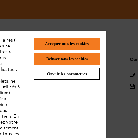
laires («
Accepter tous les cookies
 site
ires »
ous
STIHL FAQ
Con
Refuser tous les cookies
u
lisateur,
Ouvrir les paramètres
L'Enregistrement
lets, ne
L'Assortiment
utilisés à
lium).
Batteries et Matériel Électrique
ère
ir «
Notices d'emploi
vous
 tiers. En
nez votre
raitement
r tous les