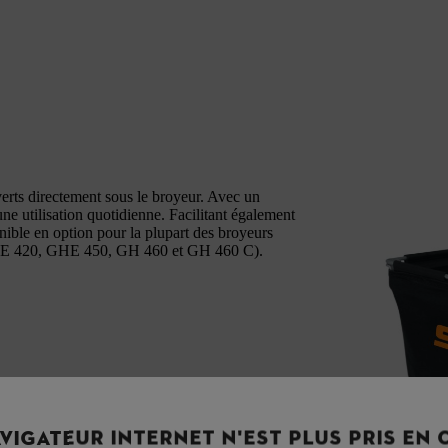
rts directement sous le broyeur. Avec un
e utilisation quotidienne. Facilitant également
onible en option pour la plupart des broyeurs
HE 420, GHE 450, GH 460 et GH 460 C).
VIGATEUR INTERNET N'EST PLUS PRIS EN