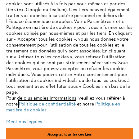
cookies sont utilisés à la fois par nous-mêmes et par des
tiers (ex. Google ou Tealium). Ces tiers peuvent également
traiter vos données à caractère personnel en dehors de
l’Espace économique européen. Voir « Paramètres » et «
STIHL FAQ
Politique en matière de cookies » pour vous informer sur les
cookies utilisés par nous-mêmes et par les tiers. En cliquant
sur « Accepter tous les cookies », vous nous donnez votre
consentement pour l’utilisation de tous les cookies et le
VOTRE NAVIGATEUR INTERNET
traitement des données qui y sont associées. En cliquant
Contact
N'EST PLUS PRIS EN CHARGE
sur « Refuser tous les cookies », vous refusez l'utilisation
des cookies qui ne sont pas strictement nécessaires. Sous
Paramètres, vous pouvez accepter ou refuser les cookies
individuels. Vous pouvez retirer votre consentement pour
Vous utilisez un navigateur Internet que nous ne prenons plus
l’utilisation de cookies individuels ou de tous les cookies à
en charge, et certaines fonctionnalités de notre site ne
tout moment avec effet futur sous « Cookies » en bas de la
Politique de protection des données
peuvent fonctionner correctement. Pour une utilisation
page.
optimale de notre site, nous vous recommandons de passer à
Pour de plus amples informations, veuillez vous référer à
Mentions légales
Utilisation des cookies
notre
l'un des navigateurs suivants :
Politique de confidentialité
et notre
Politique en
matière de cookies
.
Informations juridiques
Mentions légales
firefox
chrome
Accepter tous les cookies
ANDREAS STIHL NV, Veurtstraat 117, 2870 Puurs-Sint-Amands,