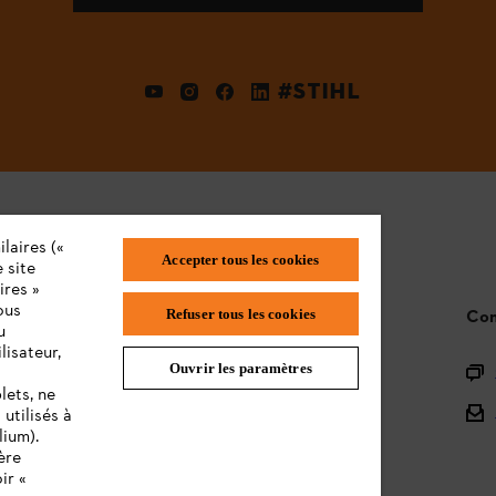
#STIHL
laires («
Accepter tous les cookies
 site
ires »
ous
STIHL FAQ
Refuser tous les cookies
Con
u
lisateur,
Ouvrir les paramètres
L'Enregistrement
lets, ne
L'Assortiment
utilisés à
lium).
Batteries et Matériel Électrique
ère
ir «
Notices d'emploi