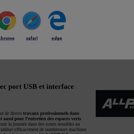
chrome
safari
edge
vec port USB et interface
ut de divers
travaux professionnels dans
 aussi pour l’entretien des espaces verts
toute la journée dans des zones sensibles au
’utiliser efficacement de nombreuses machines