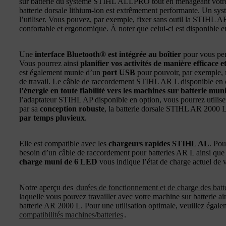
sur batterie du système STIHL ALLPRO tout en ménageant votr
batterie dorsale lithium-ion est extrêmement performante. Un sys
l’utiliser. Vous pouvez, par exemple, fixer sans outil la STIHL
confortable et ergonomique. À noter que celui-ci est disponible e
Une
interface Bluetooth® est intégrée au boîtier
pour vous per
Vous pourrez ainsi
planifier vos activités de manière efficace 
est également munie d’un
port USB
pour pouvoir, par exemple,
de travail. Le câble de raccordement STIHL AR L disponible en o
l’énergie en toute fiabilité vers les machines sur batterie mun
l’adaptateur STIHL AP disponible en option, vous pourrez utilis
par sa
conception robuste
, la batterie dorsale STIHL AR 2000 L
par temps pluvieux
.
Elle est compatible avec les
chargeurs rapides STIHL AL
. Pou
besoin d’un câble de raccordement pour batteries AR L ainsi qu
charge muni de 6 LED
vous indique l’état de charge actuel de
Notre aperçu des
durées de fonctionnement et de charge des bat
laquelle vous pouvez travailler avec votre machine sur batterie ai
batterie AR 2000 L. Pour une utilisation optimale, veuillez égale
compatibilités machines/batteries
.