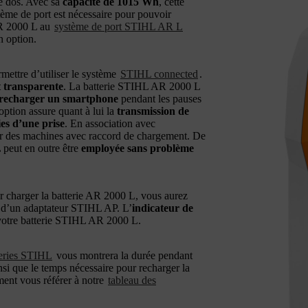
e dos. Avec sa
capacité de 1015 Wh
, cette
tème de port est nécessaire pour pouvoir
 AR 2000 L au
système de port STIHL AR L
n option.
mettre d’utiliser le système
STIHL connected
.
et transparente
. La batterie STIHL AR 2000 L
recharger un smartphone
pendant les pauses
ption assure quant à lui la
transmission de
ies d’une prise
. En association avec
er des machines avec raccord de chargement. De
 peut en outre être
employée sans problème
r charger la batterie AR 2000 L, vous aurez
e d’un adaptateur STIHL AP. L’
indicateur de
 votre batterie STIHL AR 2000 L.
teries STIHL
vous montrera la durée pendant
nsi que le temps nécessaire pour recharger la
ment vous référer à notre
tableau des