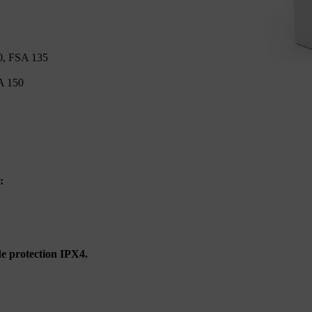
0, FSA 135
A 150
:
 de protection IPX4.