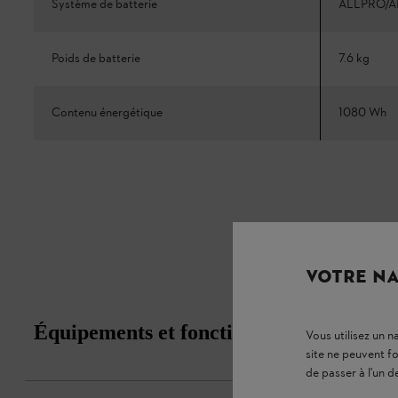
Système de batterie
ALLPRO/A
Poids de batterie
7.6 kg
Contenu énergétique
1080 Wh
VOTRE NA
Équipements et fonctions
Vous utilisez un 
site ne peuvent f
de passer à l'un d