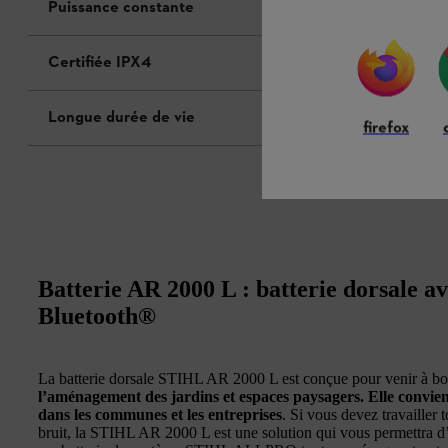
Puissance constante
Certifiée IPX4
Longue durée de vie
firefox
Batterie AR 2000 L : batterie dorsale a
Bluetooth®
La batterie dorsale STIHL AR 2000 L est conçue pour venir à bo
l’aménagement des jardins et espaces paysagers. Elle convient
dans les communes et les entreprises
. Si vous devez travailler 
bruit, la STIHL AR 2000 L est une solution qui vous permettra d