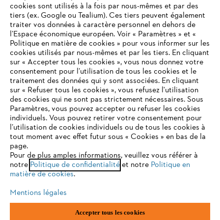
cookies sont utilisés à la fois par nous-mêmes et par des
tiers (ex. Google ou Tealium). Ces tiers peuvent également
traiter vos données à caractère personnel en dehors de
l’Espace économique européen. Voir « Paramètres » et «
STIHL FAQ
Politique en matière de cookies » pour vous informer sur les
cookies utilisés par nous-mêmes et par les tiers. En cliquant
sur « Accepter tous les cookies », vous nous donnez votre
consentement pour l’utilisation de tous les cookies et le
VOTRE NAVIGATEUR INTERNET
traitement des données qui y sont associées. En cliquant
Contact
N'EST PLUS PRIS EN CHARGE
sur « Refuser tous les cookies », vous refusez l'utilisation
des cookies qui ne sont pas strictement nécessaires. Sous
Paramètres, vous pouvez accepter ou refuser les cookies
individuels. Vous pouvez retirer votre consentement pour
Vous utilisez un navigateur Internet que nous ne prenons plus
l’utilisation de cookies individuels ou de tous les cookies à
en charge, et certaines fonctionnalités de notre site ne
tout moment avec effet futur sous « Cookies » en bas de la
Politique de protection des données
peuvent fonctionner correctement. Pour une utilisation
page.
optimale de notre site, nous vous recommandons de passer à
Pour de plus amples informations, veuillez vous référer à
Mentions légales
Utilisation des cookies
notre
l'un des navigateurs suivants :
Politique de confidentialité
et notre
Politique en
matière de cookies
.
Informations juridiques
Mentions légales
firefox
chrome
Accepter tous les cookies
ANDREAS STIHL NV, Veurtstraat 117, 2870 Puurs-Sint-Amands,