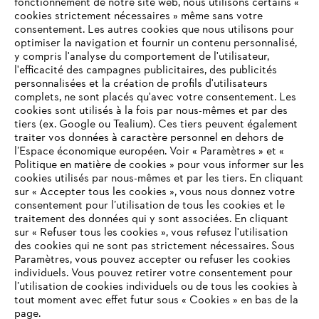
fonctionnement de notre site web, nous utilisons certains «
cookies strictement nécessaires » même sans votre
consentement. Les autres cookies que nous utilisons pour
optimiser la navigation et fournir un contenu personnalisé,
y compris l'analyse du comportement de l'utilisateur,
l'efficacité des campagnes publicitaires, des publicités
personnalisées et la création de profils d'utilisateurs
complets, ne sont placés qu'avec votre consentement. Les
L'Entreprise
cookies sont utilisés à la fois par nous-mêmes et par des
tiers (ex. Google ou Tealium). Ces tiers peuvent également
traiter vos données à caractère personnel en dehors de
l’Espace économique européen. Voir « Paramètres » et «
STIHL FAQ
Politique en matière de cookies » pour vous informer sur les
cookies utilisés par nous-mêmes et par les tiers. En cliquant
sur « Accepter tous les cookies », vous nous donnez votre
consentement pour l’utilisation de tous les cookies et le
VOTRE NAVIGATEUR INTERNET
traitement des données qui y sont associées. En cliquant
Contact
N'EST PLUS PRIS EN CHARGE
sur « Refuser tous les cookies », vous refusez l'utilisation
des cookies qui ne sont pas strictement nécessaires. Sous
Paramètres, vous pouvez accepter ou refuser les cookies
individuels. Vous pouvez retirer votre consentement pour
Vous utilisez un navigateur Internet que nous ne prenons plus
l’utilisation de cookies individuels ou de tous les cookies à
en charge, et certaines fonctionnalités de notre site ne
tout moment avec effet futur sous « Cookies » en bas de la
Politique de protection des données
peuvent fonctionner correctement. Pour une utilisation
page.