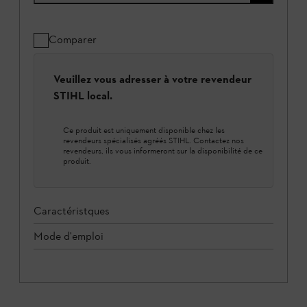
Comparer
Veuillez vous adresser à votre revendeur
STIHL local.
Ce produit est uniquement disponible chez les
revendeurs spécialisés agréés STIHL. Contactez nos
revendeurs, ils vous informeront sur la disponibilité de ce
produit.
Caractéristques
Mode d'emploi