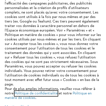
l'efficacité des campagnes publicitaires, des publicités
personnalisées et la création de profils d'utilisateurs
complets, ne sont placés qu'avec votre consentement. Les
L'Entreprise
cookies sont utilisés à la fois par nous-mêmes et par des
tiers (ex. Google ou Tealium). Ces tiers peuvent également
traiter vos données à caractère personnel en dehors de
l’Espace économique européen. Voir « Paramètres » et «
STIHL FAQ
Politique en matière de cookies » pour vous informer sur les
cookies utilisés par nous-mêmes et par les tiers. En cliquant
sur « Accepter tous les cookies », vous nous donnez votre
consentement pour l’utilisation de tous les cookies et le
VOTRE NAVIGATEUR INTERNET
traitement des données qui y sont associées. En cliquant
Contact
N'EST PLUS PRIS EN CHARGE
sur « Refuser tous les cookies », vous refusez l'utilisation
des cookies qui ne sont pas strictement nécessaires. Sous
Paramètres, vous pouvez accepter ou refuser les cookies
individuels. Vous pouvez retirer votre consentement pour
Vous utilisez un navigateur Internet que nous ne prenons plus
l’utilisation de cookies individuels ou de tous les cookies à
en charge, et certaines fonctionnalités de notre site ne
tout moment avec effet futur sous « Cookies » en bas de la
Politique de protection des données
peuvent fonctionner correctement. Pour une utilisation
page.
optimale de notre site, nous vous recommandons de passer à
Pour de plus amples informations, veuillez vous référer à
Mentions légales
Utilisation des cookies
notre
l'un des navigateurs suivants :
Politique de confidentialité
et notre
Politique en
matière de cookies
.
Informations juridiques