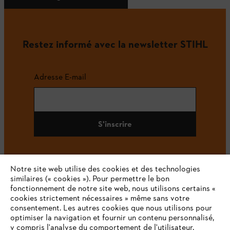
Restez informé avec la newsletter STIHL
Adresse E-mail
S'inscrire
Notre site web utilise des cookies et des technologies
#STIHL
similaires (« cookies »). Pour permettre le bon
fonctionnement de notre site web, nous utilisons certains «
cookies strictement nécessaires » même sans votre
consentement. Les autres cookies que nous utilisons pour
optimiser la navigation et fournir un contenu personnalisé,
y compris l'analyse du comportement de l'utilisateur,