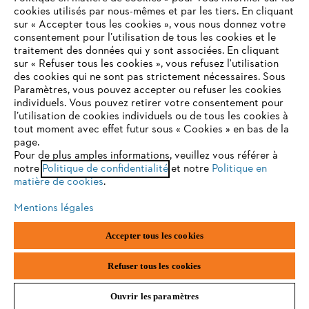
cookies utilisés par nous-mêmes et par les tiers. En cliquant
sur « Accepter tous les cookies », vous nous donnez votre
consentement pour l’utilisation de tous les cookies et le
VOTRE NAVIGATEUR INTERNET
traitement des données qui y sont associées. En cliquant
Contact
N'EST PLUS PRIS EN CHARGE
sur « Refuser tous les cookies », vous refusez l'utilisation
des cookies qui ne sont pas strictement nécessaires. Sous
Paramètres, vous pouvez accepter ou refuser les cookies
individuels. Vous pouvez retirer votre consentement pour
Vous utilisez un navigateur Internet que nous ne prenons plus
l’utilisation de cookies individuels ou de tous les cookies à
en charge, et certaines fonctionnalités de notre site ne
tout moment avec effet futur sous « Cookies » en bas de la
Politique de protection des données
peuvent fonctionner correctement. Pour une utilisation
page.
optimale de notre site, nous vous recommandons de passer à
Pour de plus amples informations, veuillez vous référer à
Mentions légales
Utilisation des cookies
notre
l'un des navigateurs suivants :
Politique de confidentialité
et notre
Politique en
matière de cookies
.
Informations juridiques
Mentions légales
firefox
chrome
Accepter tous les cookies
ANDREAS STIHL NV, Veurtstraat 117, 2870 Puurs-Sint-Amands,
België/Belgique
safari
edge
VAT Number: BE 0427.714.768
Refuser tous les cookies
Ouvrir les paramètres