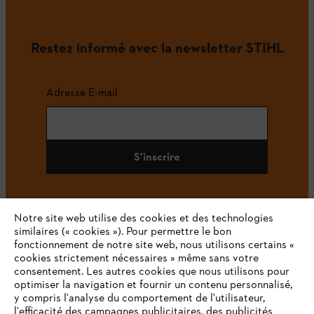
Restez informé avec la newsletter STIHL
Adresse E-mail
S'inscrire
Notre site web utilise des cookies et des technologies
#STIHL
similaires (« cookies »). Pour permettre le bon
fonctionnement de notre site web, nous utilisons certains «
cookies strictement nécessaires » même sans votre
consentement. Les autres cookies que nous utilisons pour
optimiser la navigation et fournir un contenu personnalisé,
y compris l'analyse du comportement de l'utilisateur,
l'efficacité des campagnes publicitaires, des publicités