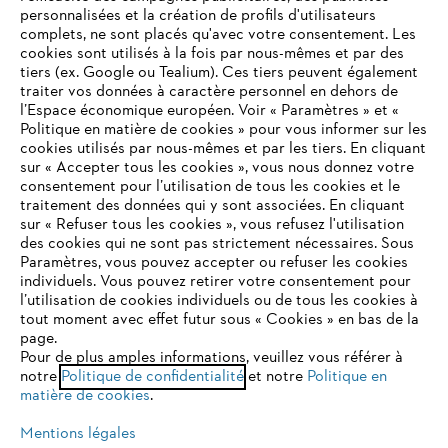
personnalisées et la création de profils d'utilisateurs
complets, ne sont placés qu'avec votre consentement. Les
L'Entreprise
cookies sont utilisés à la fois par nous-mêmes et par des
tiers (ex. Google ou Tealium). Ces tiers peuvent également
traiter vos données à caractère personnel en dehors de
l’Espace économique européen. Voir « Paramètres » et «
STIHL FAQ
Politique en matière de cookies » pour vous informer sur les
cookies utilisés par nous-mêmes et par les tiers. En cliquant
sur « Accepter tous les cookies », vous nous donnez votre
consentement pour l’utilisation de tous les cookies et le
VOTRE NAVIGATEUR INTERNET
traitement des données qui y sont associées. En cliquant
Contact
N'EST PLUS PRIS EN CHARGE
sur « Refuser tous les cookies », vous refusez l'utilisation
des cookies qui ne sont pas strictement nécessaires. Sous
Paramètres, vous pouvez accepter ou refuser les cookies
individuels. Vous pouvez retirer votre consentement pour
Vous utilisez un navigateur Internet que nous ne prenons plus
l’utilisation de cookies individuels ou de tous les cookies à
en charge, et certaines fonctionnalités de notre site ne
tout moment avec effet futur sous « Cookies » en bas de la
Politique de protection des données
peuvent fonctionner correctement. Pour une utilisation
page.
optimale de notre site, nous vous recommandons de passer à
Pour de plus amples informations, veuillez vous référer à
Mentions légales
Utilisation des cookies
notre
l'un des navigateurs suivants :
Politique de confidentialité
et notre
Politique en
matière de cookies
.
Informations juridiques
Mentions légales