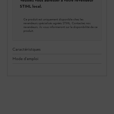
Veuillez vous adresser à votre revendeur
STIHL local.
Ce produit est uniquement disponible chez les
revendeurs spécialisés agréés STIHL. Contactez nos
revendeurs, ils vous informeront sur la disponibilité de ce
produit.
Caractéristques
Mode d'emploi