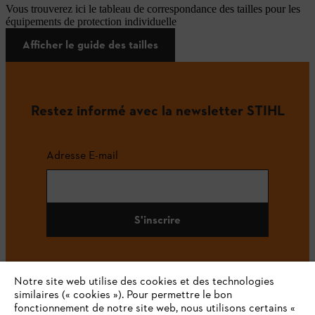
Vous trouverez ici le tableau de correspondance des tailles pour les
équipements de protection individuelle
Afficher le guide des tailles
Restez informé avec la newsletter STIHL
Adresse E-mail
S'inscrire
Notre site web utilise des cookies et des technologies
#STIHL
similaires (« cookies »). Pour permettre le bon
fonctionnement de notre site web, nous utilisons certains «