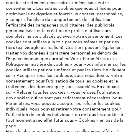
cookies strictement nécessaires » même sans votre
consentement. Les autres cookies que nous utilisons pour
optimiser la navigation et fournir un contenu personnalisé,
y compris l'analyse du comportement de l'utilisateur,
l'efficacité des campagnes publicitaires, des publicités
personnalisées et la création de profils d'utilisateurs
complets, ne sont placés qu'avec votre consentement. Les
L'Entreprise
cookies sont utilisés à la fois par nous-mêmes et par des
tiers (ex. Google ou Tealium). Ces tiers peuvent également
traiter vos données à caractère personnel en dehors de
l’Espace économique européen. Voir « Paramètres » et «
STIHL FAQ
Politique en matière de cookies » pour vous informer sur les
cookies utilisés par nous-mêmes et par les tiers. En cliquant
sur « Accepter tous les cookies », vous nous donnez votre
consentement pour l’utilisation de tous les cookies et le
VOTRE NAVIGATEUR INTERNET
traitement des données qui y sont associées. En cliquant
Contact
N'EST PLUS PRIS EN CHARGE
sur « Refuser tous les cookies », vous refusez l'utilisation
des cookies qui ne sont pas strictement nécessaires. Sous
Paramètres, vous pouvez accepter ou refuser les cookies
individuels. Vous pouvez retirer votre consentement pour
Vous utilisez un navigateur Internet que nous ne prenons plus
l’utilisation de cookies individuels ou de tous les cookies à
en charge, et certaines fonctionnalités de notre site ne
tout moment avec effet futur sous « Cookies » en bas de la
Politique de protection des données
peuvent fonctionner correctement. Pour une utilisation
page.
optimale de notre site, nous vous recommandons de passer à
Pour de plus amples informations, veuillez vous référer à